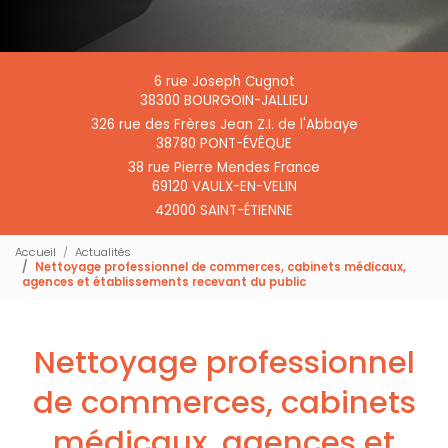
6 rue Joseph Cugnot
38300 BOURGOIN-JALLIEU
326 rue des Frères Jean Z.I. de l'Abbaye
38780 PONT-ÉVÊQUE
38 rue Pierre Mendes France
69120 VAULX-EN-VELIN
42000 SAINT-ÉTIENNE
Accueil
Actualités
Nettoyage professionnel de commerces, cabinets médicaux,
agences et établissements recevant du public
Nettoyage professionnel
de commerces, cabinets
médicaux, agences et