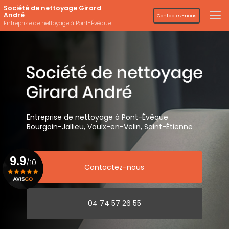
Aller
Société de nettoyage Girard
au
André
Contactez-nous
contenu
Entreprise de nettoyage à Pont-Évêque
principal
Entreprise de nettoyage
à Pont-Évêque
Bourgoin-Jallieu, Vaulx-en-Velin,
Saint-Étienne
9.9
/10
Contactez-nous
Voir le certificat
04 74 57 26 55