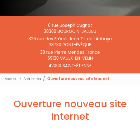
6 rue Joseph Cugnot
38300 BOURGOIN-JALLIEU
326 rue des Frères Jean Z.I. de l'Abbaye
38780 PONT-ÉVÊQUE
38 rue Pierre Mendes France
69120 VAULX-EN-VELIN
42000 SAINT-ÉTIENNE
Accueil
Actualités
Ouverture nouveau site Internet
Ouverture nouveau site
Internet