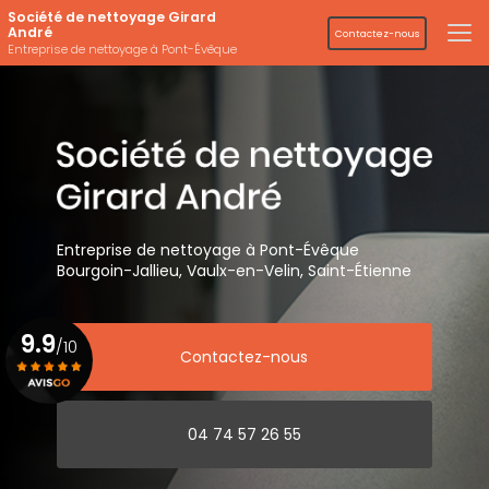
Aller
Société de nettoyage Girard
au
André
Contactez-nous
contenu
Entreprise de nettoyage à Pont-Évêque
principal
Entreprise de nettoyage
à Pont-Évêque
Bourgoin-Jallieu, Vaulx-en-Velin,
Saint-Étienne
9.9
/10
Contactez-nous
Voir le certificat
04 74 57 26 55