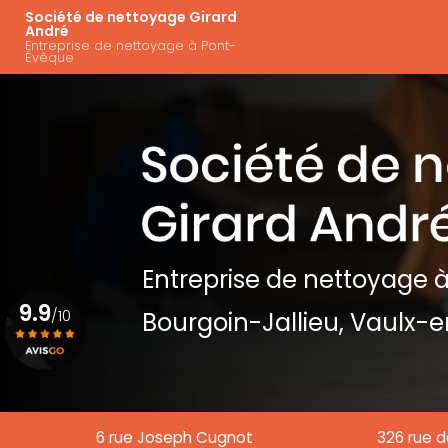
Aller
Navigation principal
Société de nettoyage Girard
au
André
Entreprise de nettoyage à Pont-
contenu
Évêque
principal
Entreprise de nettoyage
à
9.9
/10
Bourgoin-Jallieu, Vaulx-e
Voir le certificat
6 rue Joseph Cugnot
326 rue d