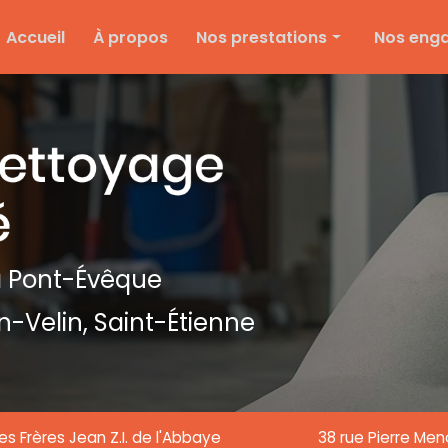
e
Accueil
À propos
Nos prestations
Nos eng
Nettoyage d'entreprise
Ménage particulier
Ponçage et vitrification
Entretien des espaces verts
Entretien de copropriété
Nettoyage de textile
 Pont-Évêque
Nettoyage de chantier
n-Velin,
Saint-Étienne
Nettoyage de vitre
es Frères Jean Z.I. de l'Abbaye
38 rue Pierre Me