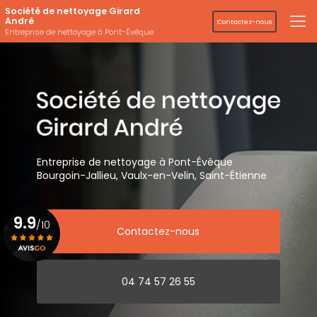
Aller
Société de nettoyage Girard
au
André
Contactez-nous
contenu
Entreprise de nettoyage à Pont-Évêque
principal
Entreprise de nettoyage
à Pont-Évêque
Bourgoin-Jallieu, Vaulx-en-Velin,
Saint-Étienne
9.9
/10
Contactez-nous
Voir le certificat
04 74 57 26 55