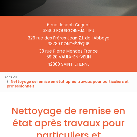
6 rue Joseph Cugnot
38300 BOURGOIN-JALLIEU
326 rue des Frères Jean Z.I. de l'Abbaye
38780 PONT-ÉVÊQUE
38 rue Pierre Mendes France
69120 VAULX-EN-VELIN
42000 SAINT-ÉTIENNE
Accueil
Nettoyage de remise en état après travaux pour particuliers et
professionnels
Nettoyage de remise en
état après travaux pour
particuliers et