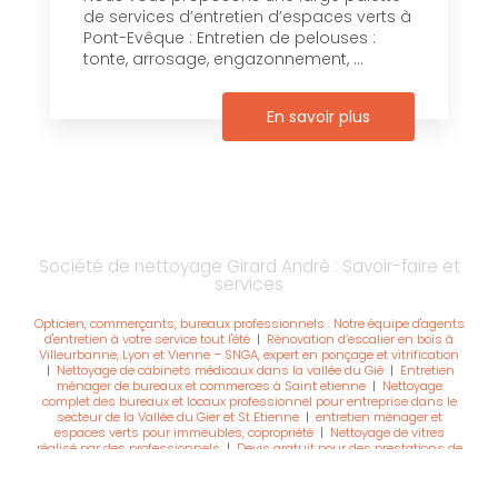
de services d’entretien d’espaces verts à
Pont-Evêque : Entretien de pelouses :
tonte, arrosage, engazonnement, ...
En savoir plus
Société de nettoyage Girard André : Savoir-faire et
services
Opticien, commerçants, bureaux professionnels : Notre équipe d'agents
d'entretien à votre service tout l'été
|
Rénovation d’escalier en bois à
Villeurbanne, Lyon et Vienne – SNGA, expert en ponçage et vitrification
|
Nettoyage de cabinets médicaux dans la vallée du Gié
|
Entretien
ménager de bureaux et commerces à Saint etienne
|
Nettoyage
complet des bureaux et locaux professionnel pour entreprise dans le
secteur de la Vallée du Gier et St Etienne
|
entretien ménager et
espaces verts pour immeubles, copropriété
|
Nettoyage de vitres
réalisé par des professionnels
|
Devis gratuit pour des prestations de
ponçage et vitrification de parquet par une entreprise de nettoyage à
Pont-Evêque
|
Société de nettoyage à Pont-Evêque pour la réalisation
des prestations d'entretien d'espaces verts
|
Nettoyage de remise en