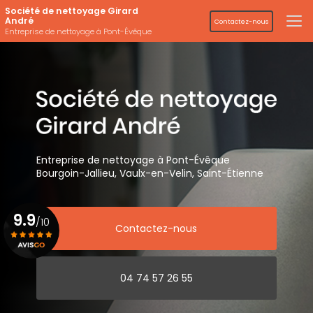
Aller
Société de nettoyage Girard
au
André
Contactez-nous
contenu
Entreprise de nettoyage à Pont-Évêque
principal
Entreprise de nettoyage
à Pont-Évêque
Bourgoin-Jallieu, Vaulx-en-Velin,
Saint-Étienne
9.9
/10
Contactez-nous
Voir le certificat
04 74 57 26 55