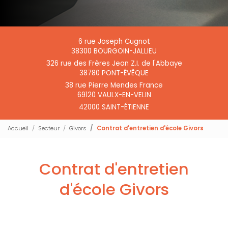
6 rue Joseph Cugnot
38300 BOURGOIN-JALLIEU
326 rue des Frères Jean Z.I. de l'Abbaye
38780 PONT-ÉVÊQUE
38 rue Pierre Mendes France
69120 VAULX-EN-VELIN
42000 SAINT-ÉTIENNE
Accueil
Secteur
Givors
Contrat d'entretien d'école Givors
Contrat d'entretien
d'école Givors