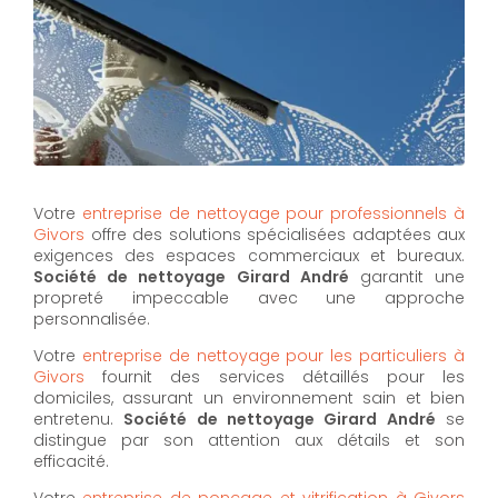
Votre
entreprise de nettoyage pour professionnels à
Givors
offre des solutions spécialisées adaptées aux
exigences des espaces commerciaux et bureaux.
Société de nettoyage Girard André
garantit une
propreté impeccable avec une approche
personnalisée.
Votre
entreprise de nettoyage pour les particuliers à
Givors
fournit des services détaillés pour les
domiciles, assurant un environnement sain et bien
entretenu.
Société de nettoyage Girard André
se
distingue par son attention aux détails et son
efficacité.
Votre
entreprise de ponçage et vitrification à Givors