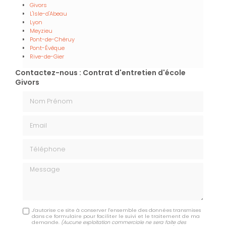
Givors
L'Isle-d'Abeau
Lyon
Meyzieu
Pont-de-Chéruy
Pont-Évêque
Rive-de-Gier
Contactez-nous : Contrat d'entretien d'école
Givors
Nom Prénom
Email
Téléphone
Message
J'autorise ce site à conserver l'ensemble des données transmises
dans ce formulaire pour faciliter le suivi et le traitement de ma
demande.
(Aucune exploitation commerciale ne sera faite des