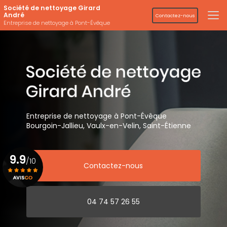
Aller
Société de nettoyage Girard
au
André
Contactez-nous
contenu
Entreprise de nettoyage à Pont-Évêque
principal
Entreprise de nettoyage
à Pont-Évêque
Bourgoin-Jallieu, Vaulx-en-Velin,
Saint-Étienne
9.9
/10
Contactez-nous
Voir le certificat
04 74 57 26 55