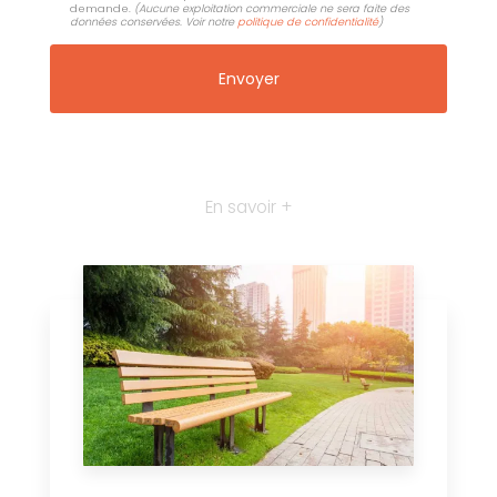
demande.
(Aucune exploitation commerciale ne sera faite des
données conservées. Voir notre
politique de confidentialité
)
En savoir +