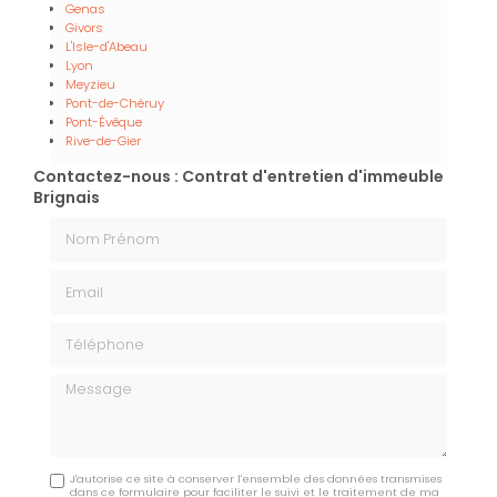
Genas
Givors
L'Isle-d'Abeau
Lyon
Meyzieu
Pont-de-Chéruy
Pont-Évêque
Rive-de-Gier
Contactez-nous : Contrat d'entretien d'immeuble
Brignais
Nom Prénom
Email
Téléphone
Message
J'autorise ce site à conserver l'ensemble des données transmises
dans ce formulaire pour faciliter le suivi et le traitement de ma