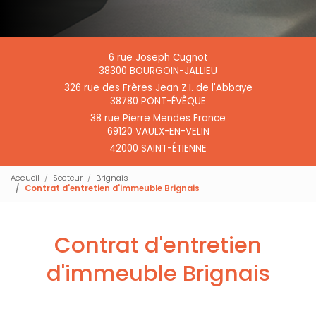
6 rue Joseph Cugnot
38300 BOURGOIN-JALLIEU
326 rue des Frères Jean Z.I. de l'Abbaye
38780 PONT-ÉVÊQUE
38 rue Pierre Mendes France
69120 VAULX-EN-VELIN
42000 SAINT-ÉTIENNE
Accueil
Secteur
Brignais
Contrat d'entretien d'immeuble Brignais
Contrat d'entretien
d'immeuble Brignais