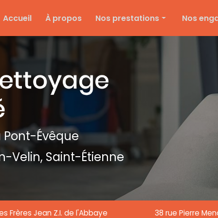
e
Accueil
À propos
Nos prestations
Nos eng
Nettoyage d'entreprise
Ménage particulier
Ponçage et vitrification
Entretien des espaces verts
Entretien de copropriété
Nettoyage de textile
 Pont-Évêque
Nettoyage de chantier
n-Velin,
Saint-Étienne
Nettoyage de vitre
es Frères Jean Z.I. de l'Abbaye
38 rue Pierre Me