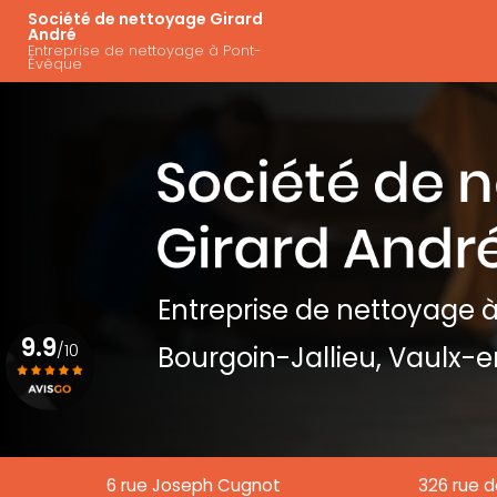
Aller
Navigation principal
Société de nettoyage Girard
au
André
Entreprise de nettoyage à Pont-
contenu
Évêque
principal
Entreprise de nettoyage
à
9.9
/10
Bourgoin-Jallieu, Vaulx-e
Voir le certificat
6 rue Joseph Cugnot
326 rue d