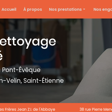
e
Accueil
À propos
Nos prestations
Nos eng
Nettoyage d'entreprise
Ménage particulier
Ponçage et vitrification
Entretien des espaces verts
Entretien de copropriété
Nettoyage de textile
 Pont-Évêque
Nettoyage de chantier
n-Velin,
Saint-Étienne
Nettoyage de vitre
es Frères Jean Z.I. de l'Abbaye
38 rue Pierre Me