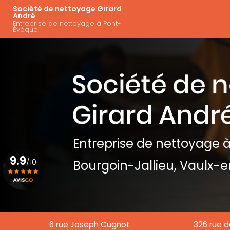
Aller
Navigation principal
Société de nettoyage Girard
au
André
Entreprise de nettoyage à Pont-
contenu
Évêque
principal
Entreprise de nettoyage
à
9.9
/10
Bourgoin-Jallieu, Vaulx-e
Voir le certificat
6 rue Joseph Cugnot
326 rue d