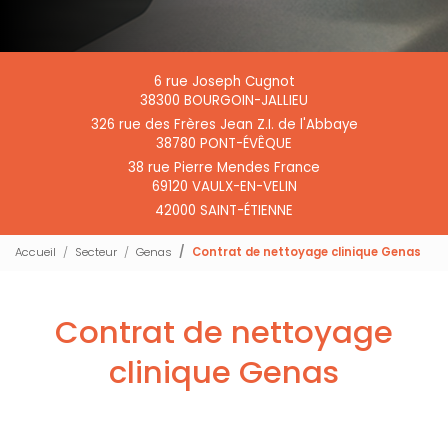
6 rue Joseph Cugnot
38300 BOURGOIN-JALLIEU
326 rue des Frères Jean Z.I. de l'Abbaye
38780 PONT-ÉVÊQUE
38 rue Pierre Mendes France
69120 VAULX-EN-VELIN
42000 SAINT-ÉTIENNE
Accueil
Secteur
Genas
Contrat de nettoyage clinique Genas
Contrat de nettoyage
clinique Genas