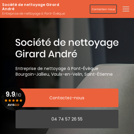
Aller
Société de nettoyage Girard
au
André
Contactez-nous
contenu
Entreprise de nettoyage à Pont-Évêque
principal
Entreprise de nettoyage
à Pont-Évêque
Bourgoin-Jallieu, Vaulx-en-Velin,
Saint-Étienne
9.9
/10
Contactez-nous
Voir le certificat
04 74 57 26 55