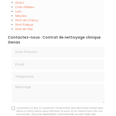
Givors
L'Isle-d'Abeau
Lyon
Meyzieu
Pont-de-Chéruy
Pont-Évêque
Rive-de-Gier
Contactez-nous : Contrat de nettoyage clinique
Genas
Nom Prénom
Email
Téléphone
Message
J'autorise ce site à conserver l'ensemble des données transmises
dans ce formulaire pour faciliter le suivi et le traitement de ma
demande.
(Aucune exploitation commerciale ne sera faite des