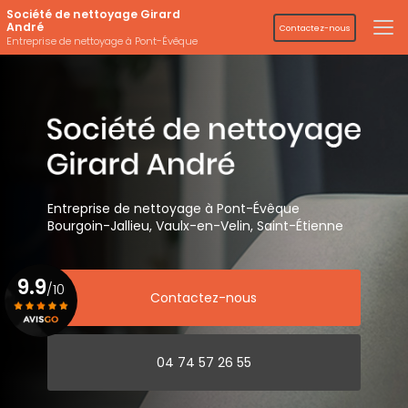
Aller
Société de nettoyage Girard
au
André
Contactez-nous
contenu
Entreprise de nettoyage à Pont-Évêque
principal
Entreprise de nettoyage
à Pont-Évêque
Bourgoin-Jallieu, Vaulx-en-Velin,
Saint-Étienne
9.9
/10
Contactez-nous
Voir le certificat
04 74 57 26 55