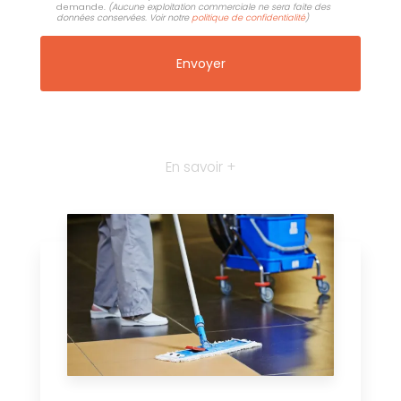
demande.
(Aucune exploitation commerciale ne sera faite des
données conservées. Voir notre
politique de confidentialité
)
En savoir +