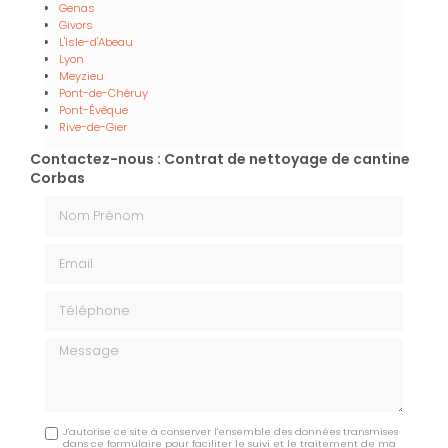
Genas
Givors
L'Isle-d'Abeau
Lyon
Meyzieu
Pont-de-Chéruy
Pont-Évêque
Rive-de-Gier
Contactez-nous : Contrat de nettoyage de cantine
Corbas
Nom Prénom
Email
Téléphone
Message
J'autorise ce site à conserver l'ensemble des données transmises
dans ce formulaire pour faciliter le suivi et le traitement de ma