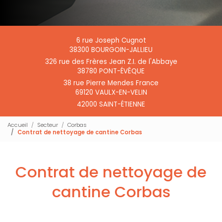
6 rue Joseph Cugnot
38300 BOURGOIN-JALLIEU
326 rue des Frères Jean Z.I. de l'Abbaye
38780 PONT-ÉVÊQUE
38 rue Pierre Mendes France
69120 VAULX-EN-VELIN
42000 SAINT-ÉTIENNE
Accueil
Secteur
Corbas
Contrat de nettoyage de cantine Corbas
Contrat de nettoyage de
cantine Corbas