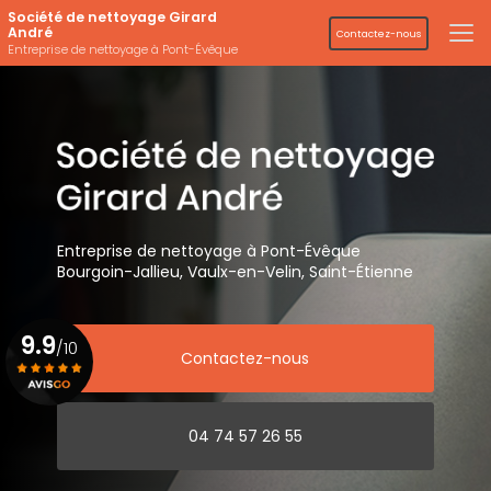
Aller
Société de nettoyage Girard
au
André
Contactez-nous
contenu
Entreprise de nettoyage à Pont-Évêque
principal
Entreprise de nettoyage
à Pont-Évêque
Bourgoin-Jallieu, Vaulx-en-Velin,
Saint-Étienne
9.9
/10
Contactez-nous
Voir le certificat
04 74 57 26 55