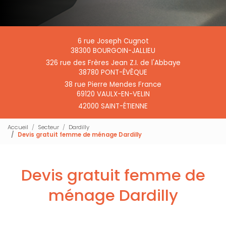
6 rue Joseph Cugnot
38300 BOURGOIN-JALLIEU
326 rue des Frères Jean Z.I. de l'Abbaye
38780 PONT-ÉVÊQUE
38 rue Pierre Mendes France
69120 VAULX-EN-VELIN
42000 SAINT-ÉTIENNE
Accueil
Secteur
Dardilly
Devis gratuit femme de ménage Dardilly
Devis gratuit femme de
ménage Dardilly