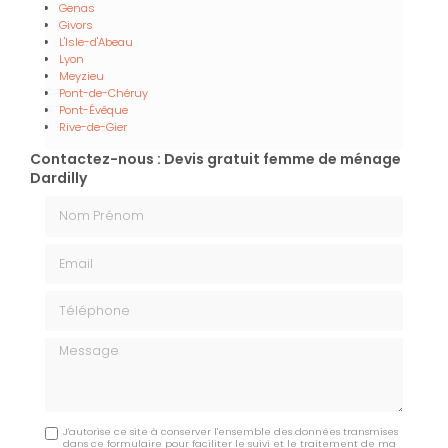
Genas
Givors
L'Isle-d'Abeau
Lyon
Meyzieu
Pont-de-Chéruy
Pont-Évêque
Rive-de-Gier
Contactez-nous : Devis gratuit femme de ménage
Dardilly
Nom Prénom
Email
Téléphone
Message
J'autorise ce site à conserver l'ensemble des données transmises
dans ce formulaire pour faciliter le suivi et le traitement de ma