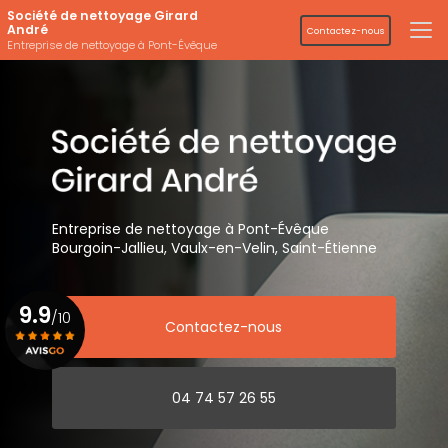
Aller
Société de nettoyage Girard
au
André
Contactez-nous
contenu
Entreprise de nettoyage à Pont-Évêque
principal
Entreprise de nettoyage
à Pont-Évêque
Bourgoin-Jallieu, Vaulx-en-Velin,
Saint-Étienne
9.9
/10
Contactez-nous
Voir le certificat
04 74 57 26 55