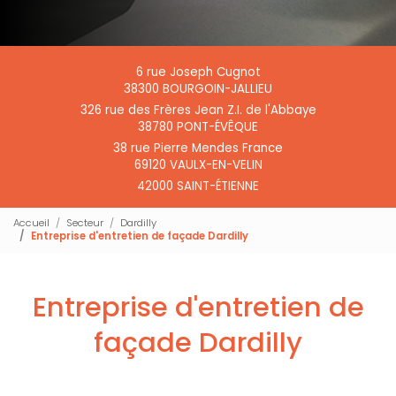
6 rue Joseph Cugnot
38300 BOURGOIN-JALLIEU
326 rue des Frères Jean Z.I. de l'Abbaye
38780 PONT-ÉVÊQUE
38 rue Pierre Mendes France
69120 VAULX-EN-VELIN
42000 SAINT-ÉTIENNE
Accueil
Secteur
Dardilly
Entreprise d'entretien de façade Dardilly
Entreprise d'entretien de
façade Dardilly