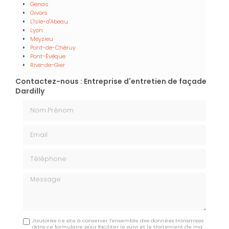
Genas
Givors
L'Isle-d'Abeau
Lyon
Meyzieu
Pont-de-Chéruy
Pont-Évêque
Rive-de-Gier
Contactez-nous : Entreprise d'entretien de façade
Dardilly
Nom Prénom
Email
Téléphone
Message
J'autorise ce site à conserver l'ensemble des données transmises
dans ce formulaire pour faciliter le suivi et le traitement de ma