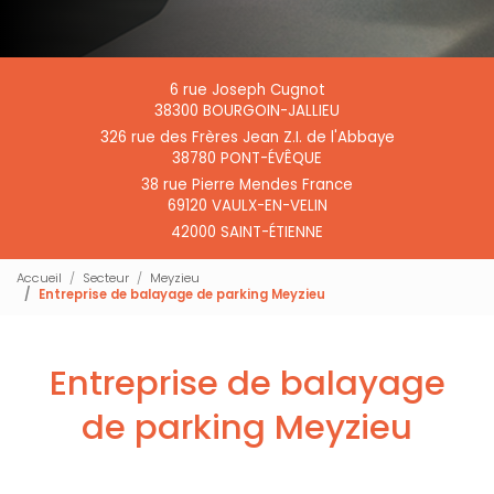
6 rue Joseph Cugnot
38300 BOURGOIN-JALLIEU
326 rue des Frères Jean Z.I. de l'Abbaye
38780 PONT-ÉVÊQUE
38 rue Pierre Mendes France
69120 VAULX-EN-VELIN
42000 SAINT-ÉTIENNE
Accueil
Secteur
Meyzieu
Entreprise de balayage de parking Meyzieu
Entreprise de balayage
de parking Meyzieu