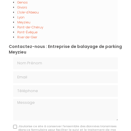
Genas
Givors
L'Isle-d'Abeau
Lyon
Meyzieu
Pont-de-Chéruy
Pont-Évêque
Rive-de-Gier
Contactez-nous : Entreprise de balayage de parking
Meyzieu
Nom Prénom
Email
Téléphone
Message
J'autorise ce site à conserver l'ensemble des données transmises
dans ce formulaire pour faciliter le suivi et le traitement de ma