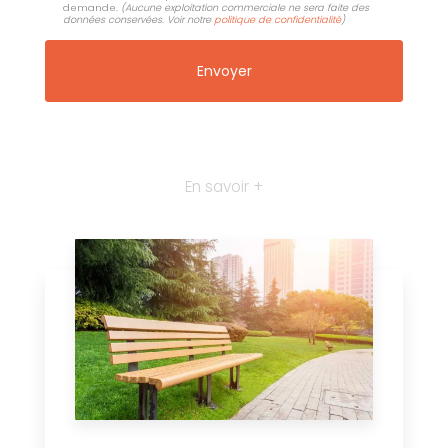
demande.
(Aucune exploitation commerciale ne sera faite des
données conservées. Voir notre
politique de confidentialité
)
En savoir +