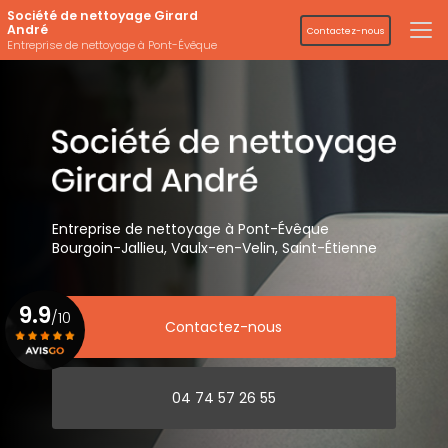
Aller
Société de nettoyage Girard
au
André
Contactez-nous
contenu
Entreprise de nettoyage à Pont-Évêque
principal
Entreprise de nettoyage
à Pont-Évêque
Bourgoin-Jallieu, Vaulx-en-Velin,
Saint-Étienne
9.9
/10
Contactez-nous
Voir le certificat
04 74 57 26 55