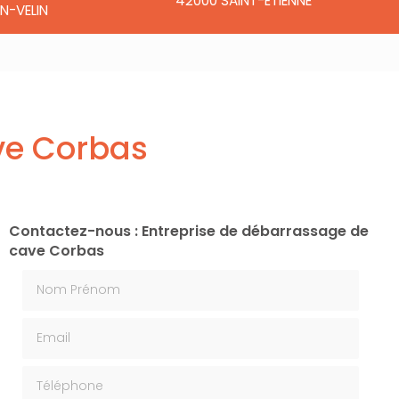
42000 SAINT-ÉTIENNE
N-VELIN
ve Corbas
Contactez-nous : Entreprise de débarrassage de
cave Corbas
Nom Prénom
Email
Téléphone