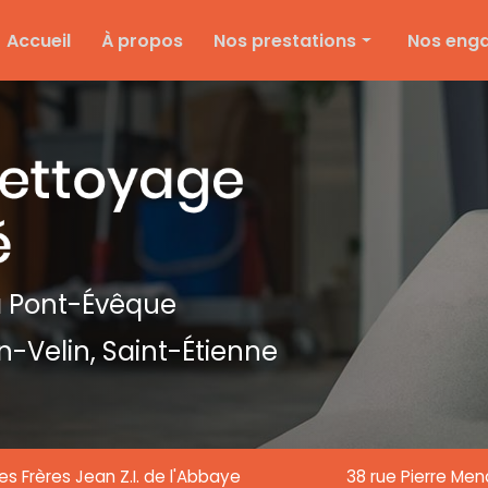
e
Accueil
À propos
Nos prestations
Nos eng
Nettoyage d'entreprise
Ménage particulier
Ponçage et vitrification
Entretien des espaces verts
Entretien de copropriété
Nettoyage de textile
 Pont-Évêque
Nettoyage de chantier
n-Velin,
Saint-Étienne
Nettoyage de vitre
es Frères Jean Z.I. de l'Abbaye
38 rue Pierre Me