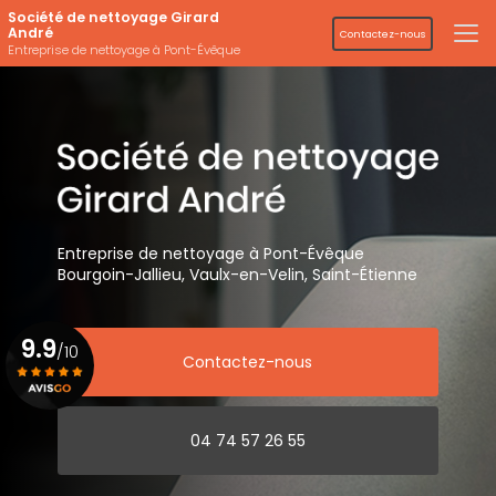
Aller
Société de nettoyage Girard
au
André
Contactez-nous
contenu
Entreprise de nettoyage à Pont-Évêque
principal
Entreprise de nettoyage
à Pont-Évêque
Bourgoin-Jallieu, Vaulx-en-Velin,
Saint-Étienne
9.9
/10
Contactez-nous
Voir le certificat
04 74 57 26 55