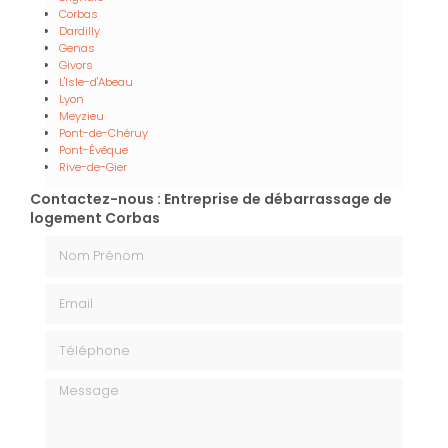
Corbas
Dardilly
Genas
Givors
L'Isle-d'Abeau
Lyon
Meyzieu
Pont-de-Chéruy
Pont-Évêque
Rive-de-Gier
Contactez-nous : Entreprise de débarrassage de
logement Corbas
Nom Prénom
Email
Téléphone
Message