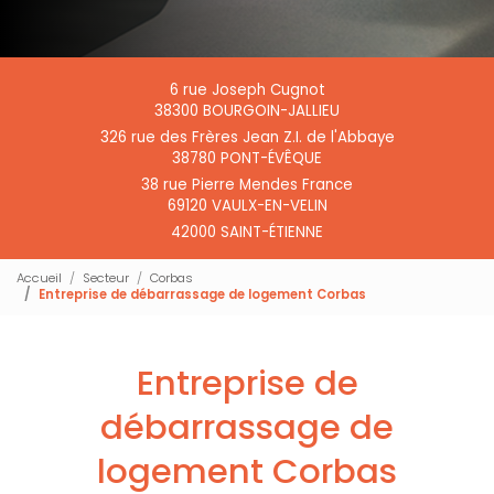
6 rue Joseph Cugnot
38300 BOURGOIN-JALLIEU
326 rue des Frères Jean Z.I. de l'Abbaye
38780 PONT-ÉVÊQUE
38 rue Pierre Mendes France
69120 VAULX-EN-VELIN
42000 SAINT-ÉTIENNE
Accueil
Secteur
Corbas
Entreprise de débarrassage de logement Corbas
Entreprise de
débarrassage de
logement Corbas