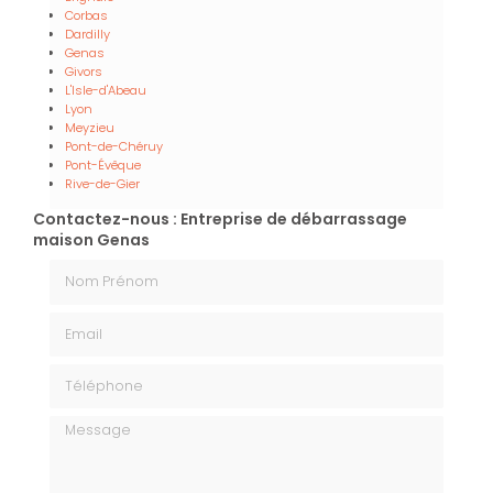
Corbas
Dardilly
Genas
Givors
L'Isle-d'Abeau
Lyon
Meyzieu
Pont-de-Chéruy
Pont-Évêque
Rive-de-Gier
Contactez-nous : Entreprise de débarrassage
maison Genas
Nom Prénom
Email
Téléphone
Message