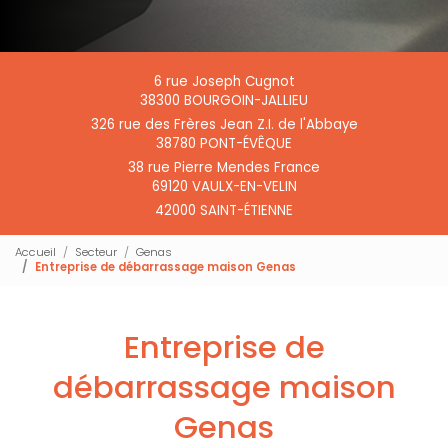
6 rue Joseph Cugnot
38300 BOURGOIN-JALLIEU
326 rue des Frères Jean Z.I. de l'Abbaye
38780 PONT-ÉVÊQUE
38 rue Pierre Mendes France
69120 VAULX-EN-VELIN
42000 SAINT-ÉTIENNE
Accueil
Secteur
Genas
Entreprise de débarrassage maison Genas
Entreprise de
débarrassage maison
Genas