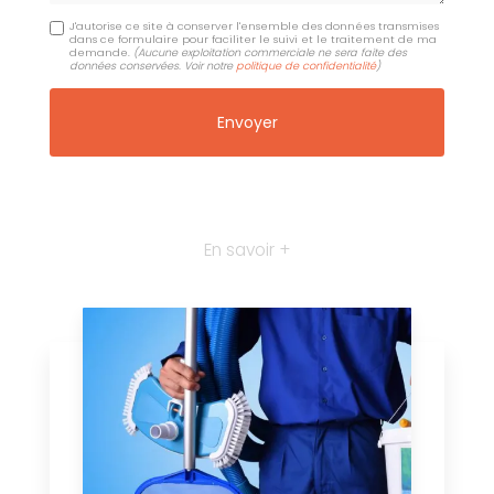
J'autorise ce site à conserver l'ensemble des données transmises
dans ce formulaire pour faciliter le suivi et le traitement de ma
demande.
(Aucune exploitation commerciale ne sera faite des
données conservées. Voir notre
politique de confidentialité
)
En savoir +