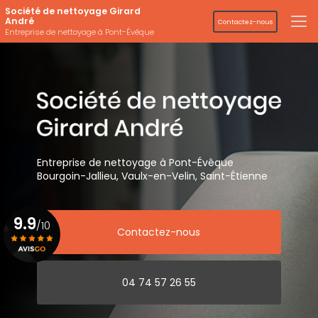
Aller
Société de nettoyage Girard
au
André
Contactez-nous
contenu
Entreprise de nettoyage à Pont-Évêque
principal
Entreprise de nettoyage
à Pont-Évêque
Bourgoin-Jallieu, Vaulx-en-Velin,
Saint-Étienne
9.9
/10
Contactez-nous
Voir le certificat
04 74 57 26 55