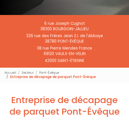
6 rue Joseph Cugnot
38300 BOURGOIN-JALLIEU
326 rue des Frères Jean Z.I. de l'Abbaye
38780 PONT-ÉVÊQUE
38 rue Pierre Mendes France
69120 VAULX-EN-VELIN
42000 SAINT-ÉTIENNE
Accueil
Secteur
Pont-Évêque
Entreprise de décapage de parquet Pont-Évêque
Entreprise de décapage
de parquet Pont-Évêque