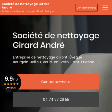
Aller
Société de nettoyage Girard
au
André
Contactez-nous
contenu
Entreprise de nettoyage à Pont-Évêque
principal
Entreprise de nettoyage
à Pont-Évêque
Bourgoin-Jallieu, Vaulx-en-Velin,
Saint-Étienne
9.9
/10
Contactez-nous
Voir le certificat
04 74 57 26 55