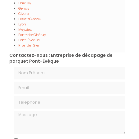
Dardilly
Genas
Givors
L'Isle-d'Abeau
Lyon
Meyzieu
Pont-de-Chéruy
Pont-Évêque
Rive-de-Gier
Contactez-nous : Entreprise de décapage de
parquet Pont-Évêque
Nom Prénom
Email
Téléphone
Message