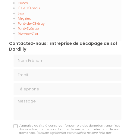
Givors
L'Isle-d'Abeau
Lyon
Meyzieu
Pont-de-Chéruy
Pont-Évêque
Rive-de-Gier
Contactez-nous : Entreprise de décapage de sol
Dardilly
Nom Prénom
Email
Téléphone
Message
J'autorise ce site à conserver l'ensemble des données transmises
dans ce formulaire pour faciliter le suivi et le traitement de ma
demande.
(Aucune exploitation commerciale ne sera faite des