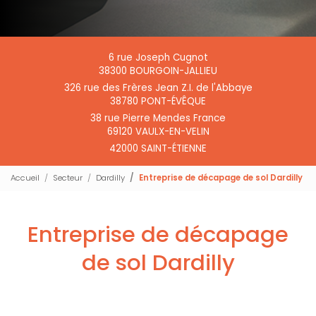
6 rue Joseph Cugnot
38300 BOURGOIN-JALLIEU
326 rue des Frères Jean Z.I. de l'Abbaye
38780 PONT-ÉVÊQUE
38 rue Pierre Mendes France
69120 VAULX-EN-VELIN
42000 SAINT-ÉTIENNE
Accueil
Secteur
Dardilly
Entreprise de décapage de sol Dardilly
Entreprise de décapage
de sol Dardilly