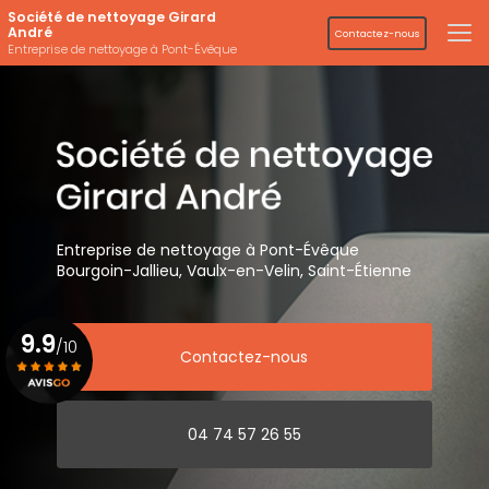
Aller
Société de nettoyage Girard
au
André
Contactez-nous
contenu
Entreprise de nettoyage à Pont-Évêque
principal
Entreprise de nettoyage
à Pont-Évêque
Bourgoin-Jallieu, Vaulx-en-Velin,
Saint-Étienne
9.9
/10
Contactez-nous
Voir le certificat
04 74 57 26 55