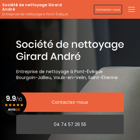
Aller
Société de nettoyage Girard
au
André
Contactez-nous
contenu
Entreprise de nettoyage à Pont-Évêque
principal
Entreprise de nettoyage
à Pont-Évêque
Bourgoin-Jallieu, Vaulx-en-Velin,
Saint-Étienne
9.9
/10
Contactez-nous
Voir le certificat
04 74 57 26 55