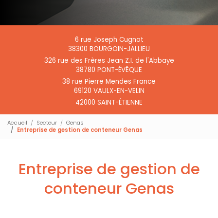
6 rue Joseph Cugnot
38300 BOURGOIN-JALLIEU
326 rue des Frères Jean Z.I. de l'Abbaye
38780 PONT-ÉVÊQUE
38 rue Pierre Mendes France
69120 VAULX-EN-VELIN
42000 SAINT-ÉTIENNE
Accueil
Secteur
Genas
Entreprise de gestion de conteneur Genas
Entreprise de gestion de
conteneur Genas