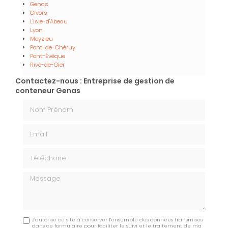
Genas
Givors
L'Isle-d'Abeau
Lyon
Meyzieu
Pont-de-Chéruy
Pont-Évêque
Rive-de-Gier
Contactez-nous : Entreprise de gestion de
conteneur Genas
Nom Prénom
Email
Téléphone
Message
J'autorise ce site à conserver l'ensemble des données transmises
dans ce formulaire pour faciliter le suivi et le traitement de ma