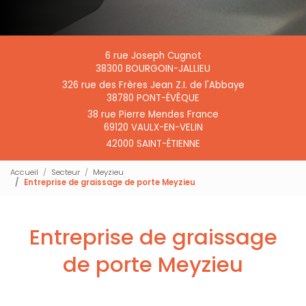
6 rue Joseph Cugnot
38300 BOURGOIN-JALLIEU
326 rue des Frères Jean Z.I. de l'Abbaye
38780 PONT-ÉVÊQUE
38 rue Pierre Mendes France
69120 VAULX-EN-VELIN
42000 SAINT-ÉTIENNE
Accueil
Secteur
Meyzieu
Entreprise de graissage de porte Meyzieu
Entreprise de graissage
de porte Meyzieu