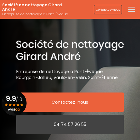
Aller
Société de nettoyage Girard
au
André
Contactez-nous
contenu
Entreprise de nettoyage à Pont-Évêque
principal
Entreprise de nettoyage
à Pont-Évêque
Bourgoin-Jallieu, Vaulx-en-Velin,
Saint-Étienne
9.9
/10
Contactez-nous
Voir le certificat
04 74 57 26 55