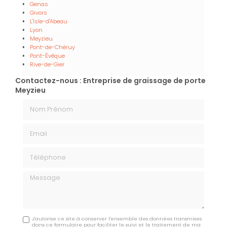
Genas
Givors
L'Isle-d'Abeau
Lyon
Meyzieu
Pont-de-Chéruy
Pont-Évêque
Rive-de-Gier
Contactez-nous : Entreprise de graissage de porte
Meyzieu
Nom Prénom
Email
Téléphone
Message
J'autorise ce site à conserver l'ensemble des données transmises
dans ce formulaire pour faciliter le suivi et le traitement de ma