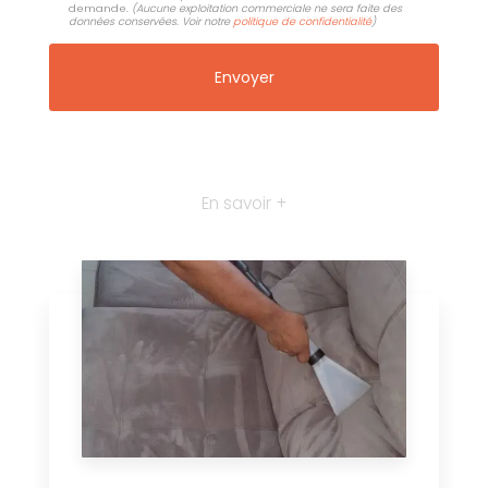
demande.
(Aucune exploitation commerciale ne sera faite des
données conservées. Voir notre
politique de confidentialité
)
En savoir +