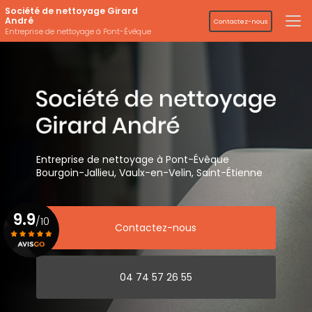
Aller
Société de nettoyage Girard
au
André
Contactez-nous
contenu
Entreprise de nettoyage à Pont-Évêque
principal
Entreprise de nettoyage
à Pont-Évêque
Bourgoin-Jallieu, Vaulx-en-Velin,
Saint-Étienne
9.9
/10
Contactez-nous
Voir le certificat
04 74 57 26 55