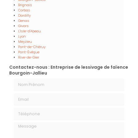
Brignais
Corbas
Dardilly
Genas
Givors
L'Isle-d'Abeau
Lyon
Meyzieu
Pont-de-Chéruy
Pont-Évêque
Rive-de-Gier
Contactez-nous : Entreprise de lessivage de faïence
Bourgoin-Jallieu
Nom Prénom
Email
Téléphone
Message