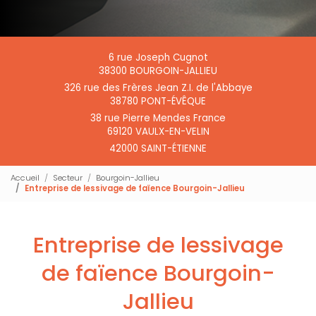
6 rue Joseph Cugnot
38300 BOURGOIN-JALLIEU
326 rue des Frères Jean Z.I. de l'Abbaye
38780 PONT-ÉVÊQUE
38 rue Pierre Mendes France
69120 VAULX-EN-VELIN
42000 SAINT-ÉTIENNE
Accueil
Secteur
Bourgoin-Jallieu
Entreprise de lessivage de faïence Bourgoin-Jallieu
Entreprise de lessivage
de faïence Bourgoin-
Jallieu