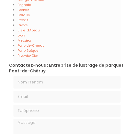
Brignais
Corbas
Dardilly
Genas
Givors
L'Isle-d'Abeau
Lyon
Meyzieu
Pont-de-Chéruy
Pont-Évêque
Rive-de-Gier
Contactez-nous : Entreprise de lustrage de parquet
Pont-de-Chéruy
Nom Prénom
Email
Téléphone
Message