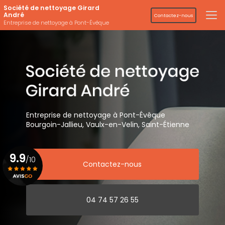
Aller
Société de nettoyage Girard
au
André
Contactez-nous
contenu
Entreprise de nettoyage à Pont-Évêque
principal
Entreprise de nettoyage
à Pont-Évêque
Bourgoin-Jallieu, Vaulx-en-Velin,
Saint-Étienne
9.9
/10
Contactez-nous
Voir le certificat
04 74 57 26 55