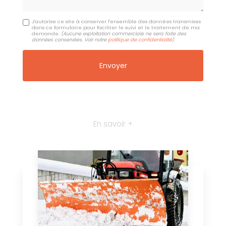
J'autorise ce site à conserver l'ensemble des données transmises
dans ce formulaire pour faciliter le suivi et le traitement de ma
demande.
(Aucune exploitation commerciale ne sera faite des
données conservées. Voir notre
politique de confidentialité
)
En savoir +