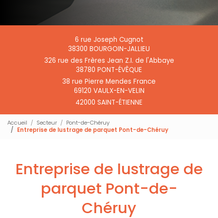
6 rue Joseph Cugnot
38300 BOURGOIN-JALLIEU
326 rue des Frères Jean Z.I. de l'Abbaye
38780 PONT-ÉVÊQUE
38 rue Pierre Mendes France
69120 VAULX-EN-VELIN
42000 SAINT-ÉTIENNE
Accueil
Secteur
Pont-de-Chéruy
Entreprise de lustrage de parquet Pont-de-Chéruy
Entreprise de lustrage de
parquet Pont-de-
Chéruy