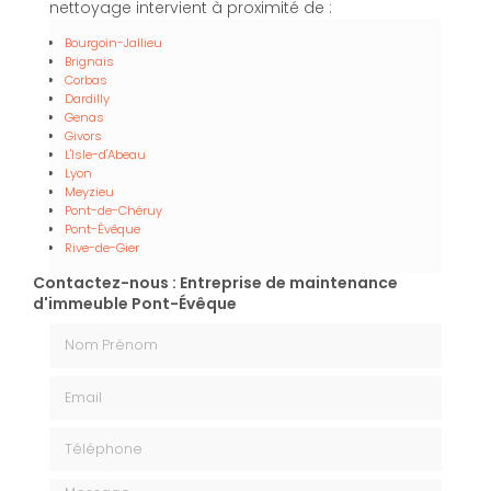
nettoyage intervient à proximité de :
Bourgoin-Jallieu
Brignais
Corbas
Dardilly
Genas
Givors
L'Isle-d'Abeau
Lyon
Meyzieu
Pont-de-Chéruy
Pont-Évêque
Rive-de-Gier
Contactez-nous : Entreprise de maintenance
d'immeuble Pont-Évêque
Nom Prénom
Email
Téléphone
Message