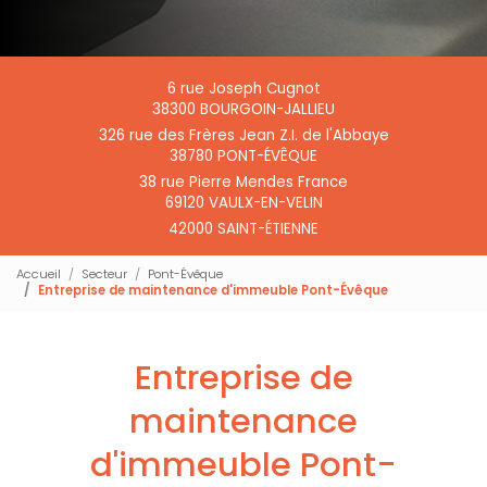
6 rue Joseph Cugnot
38300 BOURGOIN-JALLIEU
326 rue des Frères Jean Z.I. de l'Abbaye
38780 PONT-ÉVÊQUE
38 rue Pierre Mendes France
69120 VAULX-EN-VELIN
42000 SAINT-ÉTIENNE
Accueil
Secteur
Pont-Évêque
Entreprise de maintenance d'immeuble Pont-Évêque
Entreprise de
maintenance
d'immeuble Pont-