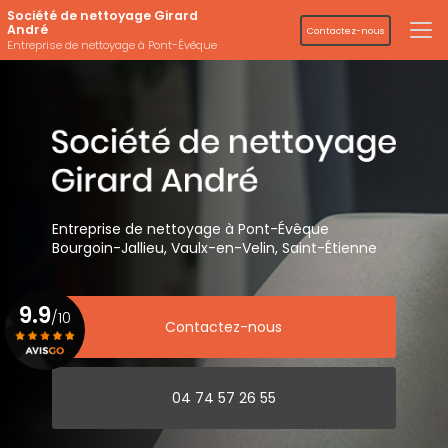
Aller
Société de nettoyage Girard
au
André
Contactez-nous
contenu
Entreprise de nettoyage à Pont-Évêque
principal
Entreprise de nettoyage
à Pont-Évêque
Bourgoin-Jallieu, Vaulx-en-Velin,
Saint-Étienne
9.9
/10
Contactez-nous
Voir le certificat
04 74 57 26 55