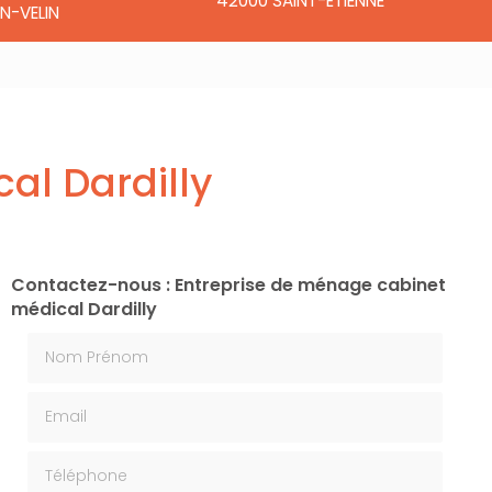
42000 SAINT-ÉTIENNE
N-VELIN
al Dardilly
Contactez-nous : Entreprise de ménage cabinet
médical Dardilly
Nom Prénom
Email
Téléphone