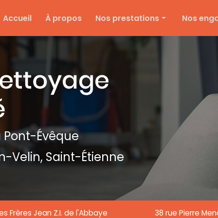
e
Accueil
À propos
Nos prestations
Nos eng
Nettoyage d'entreprise
Ménage particulier
Ponçage et vitrification
Entretien des espaces verts
Entretien de copropriété
Nettoyage de textile
 Pont-Évêque
Nettoyage de chantier
n-Velin,
Saint-Étienne
Nettoyage de vitre
es Frères Jean Z.I. de l'Abbaye
38 rue Pierre Me