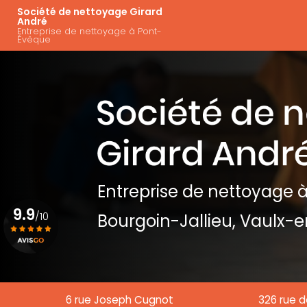
Aller
Navigation principal
Société de nettoyage Girard
au
André
Entreprise de nettoyage à Pont-
contenu
Évêque
principal
Entreprise de nettoyage
à
9.9
/10
Bourgoin-Jallieu, Vaulx-e
Voir le certificat
6 rue Joseph Cugnot
326 rue d