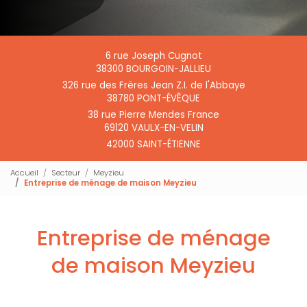
6 rue Joseph Cugnot
38300 BOURGOIN-JALLIEU
326 rue des Frères Jean Z.I. de l'Abbaye
38780 PONT-ÉVÊQUE
38 rue Pierre Mendes France
69120 VAULX-EN-VELIN
42000 SAINT-ÉTIENNE
Accueil
Secteur
Meyzieu
Entreprise de ménage de maison Meyzieu
Entreprise de ménage
de maison Meyzieu