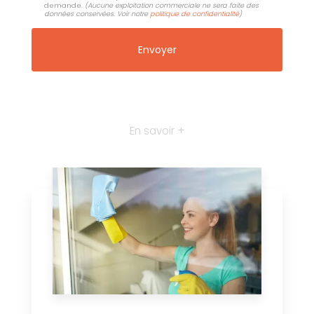
demande.
(Aucune exploitation commerciale ne sera faite des
données conservées. Voir notre
politique de confidentialité
)
En savoir +