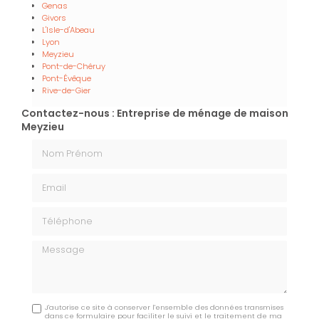
Genas
Givors
L'Isle-d'Abeau
Lyon
Meyzieu
Pont-de-Chéruy
Pont-Évêque
Rive-de-Gier
Contactez-nous : Entreprise de ménage de maison
Meyzieu
Nom Prénom
Email
Téléphone
Message
J'autorise ce site à conserver l'ensemble des données transmises
dans ce formulaire pour faciliter le suivi et le traitement de ma