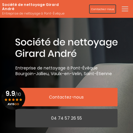
Aller
Société de nettoyage Girard
au
André
Contactez-nous
contenu
Entreprise de nettoyage à Pont-Évêque
principal
Entreprise de nettoyage
à Pont-Évêque
Bourgoin-Jallieu, Vaulx-en-Velin,
Saint-Étienne
9.9
/10
Contactez-nous
Voir le certificat
04 74 57 26 55