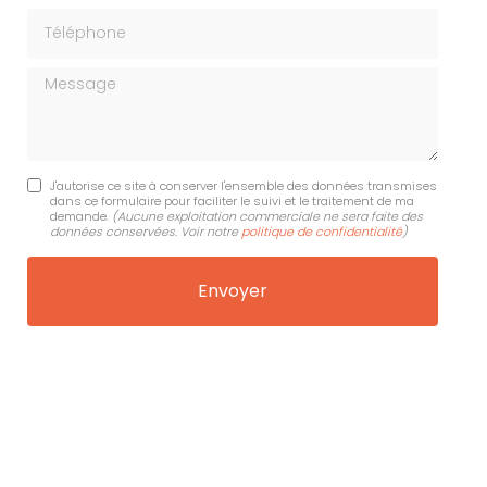
Téléphone
Message
J'autorise ce site à conserver l'ensemble des données transmises
dans ce formulaire pour faciliter le suivi et le traitement de ma
demande.
(Aucune exploitation commerciale ne sera faite des
données conservées. Voir notre
politique de confidentialité
)