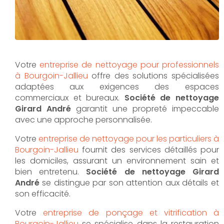
Votre
entreprise de nettoyage pour professionnels
à Bourgoin-Jallieu
offre des solutions spécialisées
adaptées aux exigences des espaces
commerciaux et bureaux.
Société de nettoyage
Girard André
garantit une propreté impeccable
avec une approche personnalisée.
Votre
entreprise de nettoyage pour les particuliers à
Bourgoin-Jallieu
fournit des services détaillés pour
les domiciles, assurant un environnement sain et
bien entretenu.
Société de nettoyage Girard
André
se distingue par son attention aux détails et
son efficacité.
Votre
entreprise de ponçage et vitrification à
Bourgoin-Jallieu
se spécialise dans la restauration