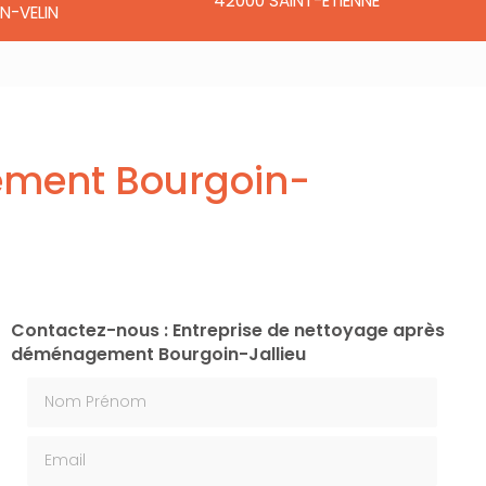
42000 SAINT-ÉTIENNE
N-VELIN
ement Bourgoin-
Contactez-nous : Entreprise de nettoyage après
déménagement Bourgoin-Jallieu
Nom Prénom
Email