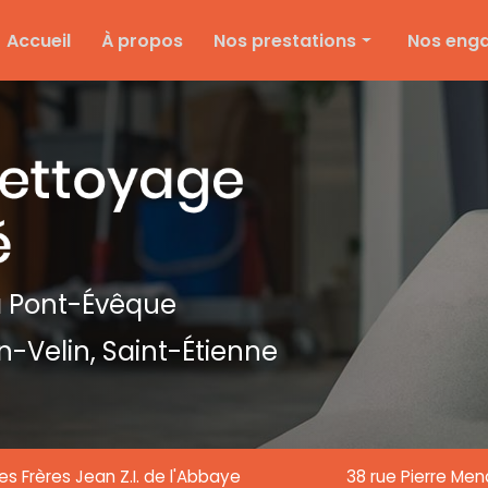
e
Accueil
À propos
Nos prestations
Nos eng
Nettoyage d'entreprise
Ménage particulier
Ponçage et vitrification
Entretien des espaces verts
Entretien de copropriété
Nettoyage de textile
 Pont-Évêque
Nettoyage de chantier
n-Velin,
Saint-Étienne
Nettoyage de vitre
es Frères Jean Z.I. de l'Abbaye
38 rue Pierre Me