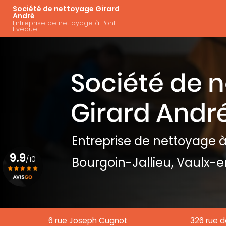
Aller
Navigation principal
Société de nettoyage Girard
au
André
Entreprise de nettoyage à Pont-
contenu
Évêque
principal
Entreprise de nettoyage
à
9.9
/10
Bourgoin-Jallieu, Vaulx-e
Voir le certificat
6 rue Joseph Cugnot
326 rue d