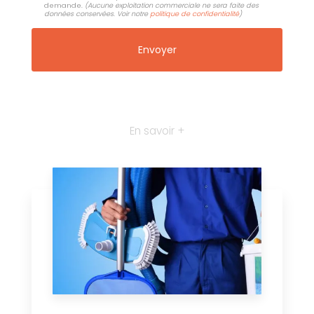
demande.
(Aucune exploitation commerciale ne sera faite des
données conservées. Voir notre
politique de confidentialité
)
En savoir +