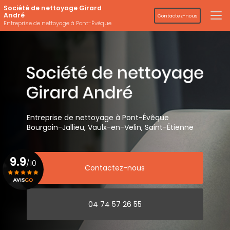
Aller
Société de nettoyage Girard
au
André
Contactez-nous
contenu
Entreprise de nettoyage à Pont-Évêque
principal
Entreprise de nettoyage
à Pont-Évêque
Bourgoin-Jallieu, Vaulx-en-Velin,
Saint-Étienne
9.9
/10
Contactez-nous
Voir le certificat
04 74 57 26 55