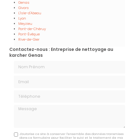
Genas
Givors
L'Isle-d'Abeau
Lyon
Meyzieu
Pont-de-Chéruy
Pont-Évêque
Rive-de-Gier
Contactez-nous : Entreprise de nettoyage au
karcher Genas
Nom Prénom
Email
Téléphone
Message
J'autorise ce site à conserver l'ensemble des données transmises
dans ce formulaire pour faciliter le suivi et le traitement de ma