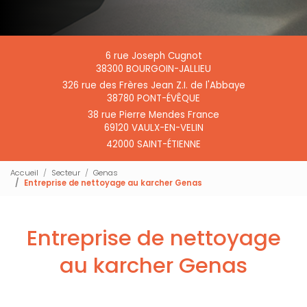
6 rue Joseph Cugnot
38300 BOURGOIN-JALLIEU
326 rue des Frères Jean Z.I. de l'Abbaye
38780 PONT-ÉVÊQUE
38 rue Pierre Mendes France
69120 VAULX-EN-VELIN
42000 SAINT-ÉTIENNE
Accueil
Secteur
Genas
Entreprise de nettoyage au karcher Genas
Entreprise de nettoyage
au karcher Genas