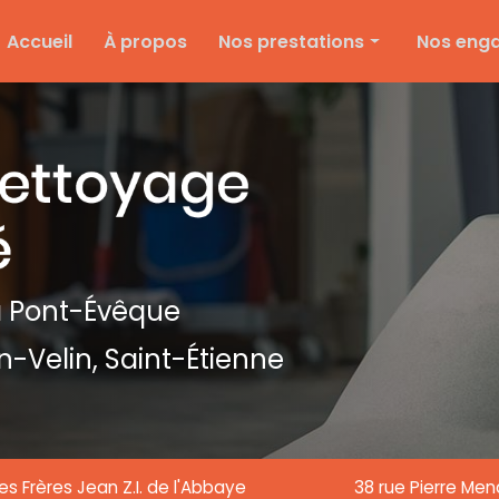
e
Accueil
À propos
Nos prestations
Nos eng
Nettoyage d'entreprise
Ménage particulier
Ponçage et vitrification
Entretien des espaces verts
Entretien de copropriété
Nettoyage de textile
 Pont-Évêque
Nettoyage de chantier
n-Velin,
Saint-Étienne
Nettoyage de vitre
es Frères Jean Z.I. de l'Abbaye
38 rue Pierre Me