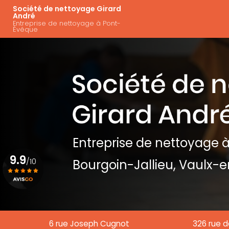
Aller
Navigation principal
Société de nettoyage Girard
au
André
Entreprise de nettoyage à Pont-
contenu
Évêque
principal
Entreprise de nettoyage
à
9.9
/10
Bourgoin-Jallieu, Vaulx-e
Voir le certificat
6 rue Joseph Cugnot
326 rue d