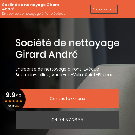
Aller
Société de nettoyage Girard
au
André
Contactez-nous
contenu
Entreprise de nettoyage à Pont-Évêque
principal
Entreprise de nettoyage
à Pont-Évêque
Bourgoin-Jallieu, Vaulx-en-Velin,
Saint-Étienne
9.9
/10
Contactez-nous
Voir le certificat
04 74 57 26 55