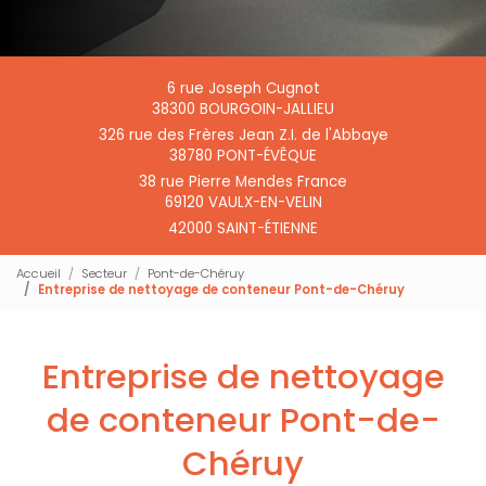
6 rue Joseph Cugnot
38300 BOURGOIN-JALLIEU
326 rue des Frères Jean Z.I. de l'Abbaye
38780 PONT-ÉVÊQUE
38 rue Pierre Mendes France
69120 VAULX-EN-VELIN
42000 SAINT-ÉTIENNE
Accueil
Secteur
Pont-de-Chéruy
Entreprise de nettoyage de conteneur Pont-de-Chéruy
Entreprise de nettoyage
de conteneur Pont-de-
Chéruy