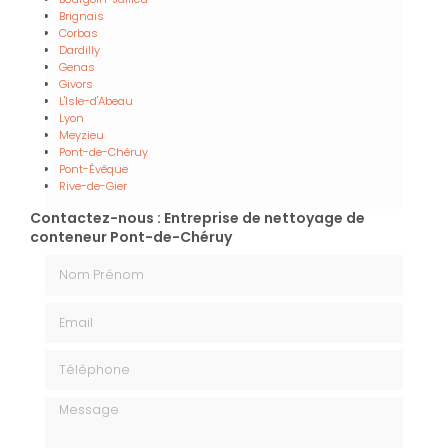
Brignais
Corbas
Dardilly
Genas
Givors
L'Isle-d'Abeau
Lyon
Meyzieu
Pont-de-Chéruy
Pont-Évêque
Rive-de-Gier
Contactez-nous : Entreprise de nettoyage de
conteneur Pont-de-Chéruy
Nom Prénom
Email
Téléphone
Message