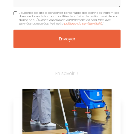
J'autorise ce site à conserver l'ensemble des données transmises
dans ce formulaire pour faciliter le suivi et le traitement de ma
demande.
(Aucune exploitation commerciale ne sera faite des
données conservées. Voir notre
politique de confidentialité
)
En savoir +