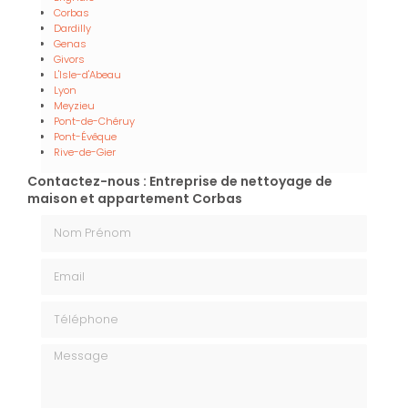
Corbas
Dardilly
Genas
Givors
L'Isle-d'Abeau
Lyon
Meyzieu
Pont-de-Chéruy
Pont-Évêque
Rive-de-Gier
Contactez-nous : Entreprise de nettoyage de
maison et appartement Corbas
Nom Prénom
Email
Téléphone
Message