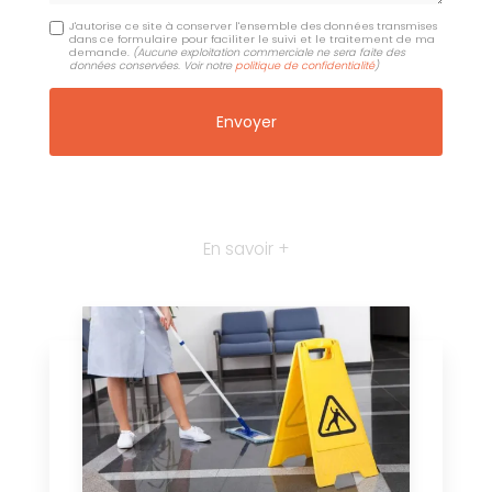
J'autorise ce site à conserver l'ensemble des données transmises
dans ce formulaire pour faciliter le suivi et le traitement de ma
demande.
(Aucune exploitation commerciale ne sera faite des
données conservées. Voir notre
politique de confidentialité
)
En savoir +