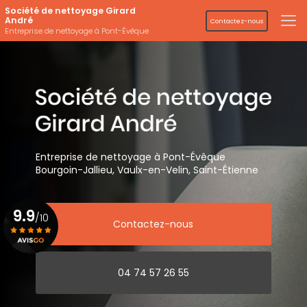
Aller
Société de nettoyage Girard
au
André
Contactez-nous
contenu
Entreprise de nettoyage à Pont-Évêque
principal
Entreprise de nettoyage
à Pont-Évêque
Bourgoin-Jallieu, Vaulx-en-Velin,
Saint-Étienne
9.9
/10
Contactez-nous
Voir le certificat
04 74 57 26 55