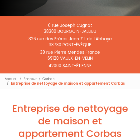
6 rue Joseph Cugnot
38300 BOURGOIN-JALLIEU
326 rue des Frères Jean Z.I. de l'Abbaye
38780 PONT-ÉVÊQUE
38 rue Pierre Mendes France
69120 VAULX-EN-VELIN
42000 SAINT-ÉTIENNE
Accueil
Secteur
Corbas
Entreprise de nettoyage de maison et appartement Corbas
Entreprise de nettoyage
de maison et
appartement Corbas