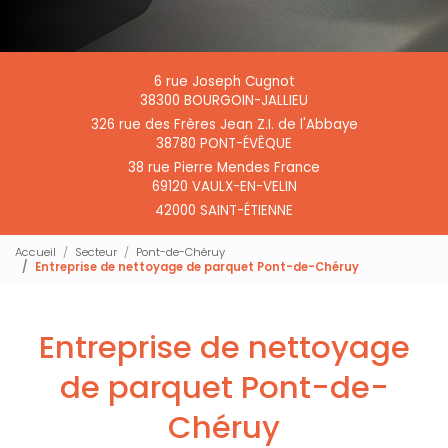
6 rue Joseph Cugnot
38300 BOURGOIN-JALLIEU
326 rue des Frères Jean Z.I. de l'Abbaye
38780 PONT-ÉVÊQUE
38 rue Pierre Mendes France
69120 VAULX-EN-VELIN
42000 SAINT-ÉTIENNE
Accueil
Secteur
Pont-de-Chéruy
Entreprise de nettoyage de parquet Pont-de-Chéruy
Entreprise de nettoyage
de parquet Pont-de-
Chéruy