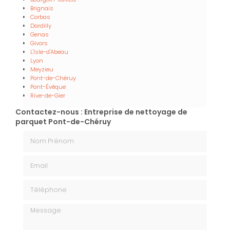
Brignais
Corbas
Dardilly
Genas
Givors
L'Isle-d'Abeau
Lyon
Meyzieu
Pont-de-Chéruy
Pont-Évêque
Rive-de-Gier
Contactez-nous : Entreprise de nettoyage de
parquet Pont-de-Chéruy
Nom Prénom
Email
Téléphone
Message