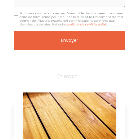
J'autorise ce site à conserver l'ensemble des données transmises
dans ce formulaire pour faciliter le suivi et le traitement de ma
demande.
(Aucune exploitation commerciale ne sera faite des
données conservées. Voir notre
politique de confidentialité
)
En savoir +