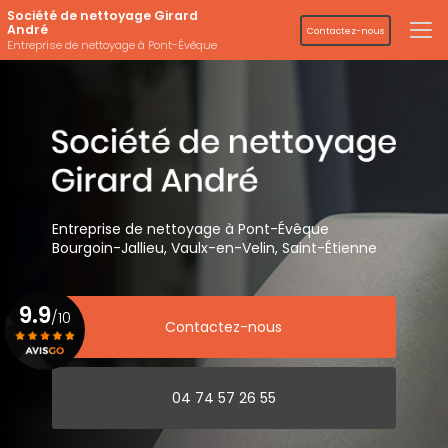
Aller
Société de nettoyage Girard
au
André
Contactez-nous
contenu
Entreprise de nettoyage à Pont-Évêque
principal
Entreprise de nettoyage
à Pont-Évêque
Bourgoin-Jallieu, Vaulx-en-Velin,
Saint-Étienne
9.9
/10
Contactez-nous
Voir le certificat
04 74 57 26 55