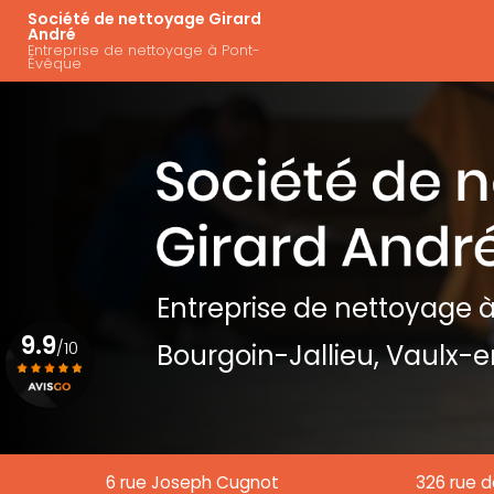
Aller
Navigation principal
Société de nettoyage Girard
au
André
Entreprise de nettoyage à Pont-
contenu
Évêque
principal
Entreprise de nettoyage
à
9.9
/10
Bourgoin-Jallieu, Vaulx-e
Voir le certificat
6 rue Joseph Cugnot
326 rue d