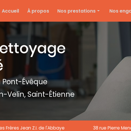
e
Accueil
À propos
Nos prestations
Nos eng
Nettoyage d'entreprise
Ménage particulier
Ponçage et vitrification
Entretien des espaces verts
Entretien de copropriété
Nettoyage de textile
 Pont-Évêque
Nettoyage de chantier
n-Velin,
Saint-Étienne
Nettoyage de vitre
es Frères Jean Z.I. de l'Abbaye
38 rue Pierre Me