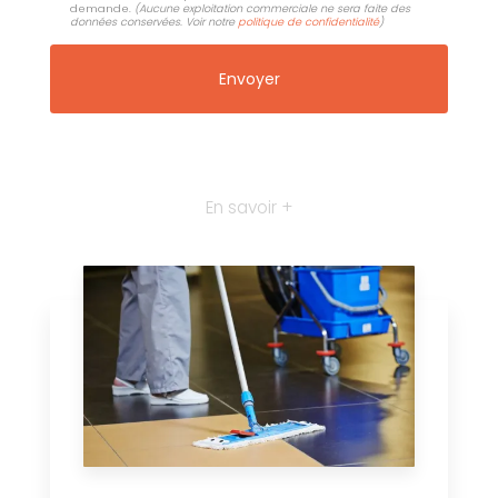
demande.
(Aucune exploitation commerciale ne sera faite des
données conservées. Voir notre
politique de confidentialité
)
En savoir +