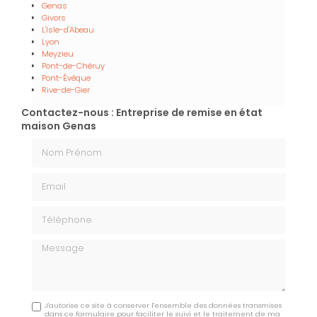
Genas
Givors
L'Isle-d'Abeau
Lyon
Meyzieu
Pont-de-Chéruy
Pont-Évêque
Rive-de-Gier
Contactez-nous : Entreprise de remise en état
maison Genas
Nom Prénom
Email
Téléphone
Message
J'autorise ce site à conserver l'ensemble des données transmises
dans ce formulaire pour faciliter le suivi et le traitement de ma