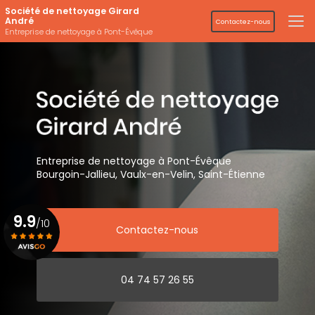
Aller
Société de nettoyage Girard
au
André
Contactez-nous
contenu
Entreprise de nettoyage à Pont-Évêque
principal
Entreprise de nettoyage
à Pont-Évêque
Bourgoin-Jallieu, Vaulx-en-Velin,
Saint-Étienne
9.9
/10
Contactez-nous
Voir le certificat
04 74 57 26 55