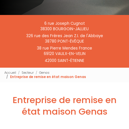
6 rue Joseph Cugnot
38300 BOURGOIN-JALLIEU
326 rue des Frères Jean Z.I. de l'Abbaye
38780 PONT-ÉVÊQUE
38 rue Pierre Mendes France
69120 VAULX-EN-VELIN
42000 SAINT-ÉTIENNE
Accueil
Secteur
Genas
Entreprise de remise en état maison Genas
Entreprise de remise en
état maison Genas