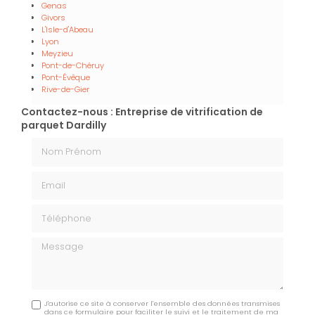
Genas
Givors
L'Isle-d'Abeau
Lyon
Meyzieu
Pont-de-Chéruy
Pont-Évêque
Rive-de-Gier
Contactez-nous : Entreprise de vitrification de
parquet Dardilly
Nom Prénom
Email
Téléphone
Message
J'autorise ce site à conserver l'ensemble des données transmises
dans ce formulaire pour faciliter le suivi et le traitement de ma