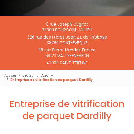
6 rue Joseph Cugnot
38300 BOURGOIN-JALLIEU
326 rue des Frères Jean Z.I. de l'Abbaye
38780 PONT-ÉVÊQUE
38 rue Pierre Mendes France
69120 VAULX-EN-VELIN
42000 SAINT-ÉTIENNE
Accueil
Secteur
Dardilly
Entreprise de vitrification de parquet Dardilly
Entreprise de vitrification
de parquet Dardilly