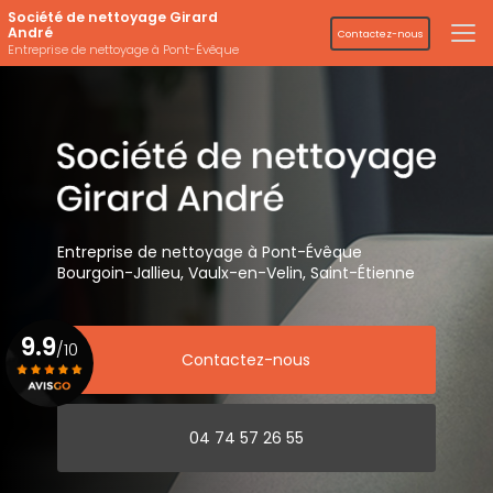
Aller
Société de nettoyage Girard
au
André
Contactez-nous
contenu
Entreprise de nettoyage à Pont-Évêque
principal
Entreprise de nettoyage
à Pont-Évêque
Bourgoin-Jallieu, Vaulx-en-Velin,
Saint-Étienne
9.9
/10
Contactez-nous
Voir le certificat
04 74 57 26 55