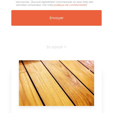
demande.
(Aucune exploitation commerciale ne sera faite des
données conservées. Voir notre
politique de confidentialité
)
En savoir +