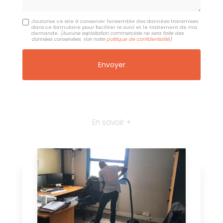
J'autorise ce site à conserver l'ensemble des données transmises
dans ce formulaire pour faciliter le suivi et le traitement de ma
demande.
(Aucune exploitation commerciale ne sera faite des
données conservées. Voir notre
politique de confidentialité
)
En savoir +