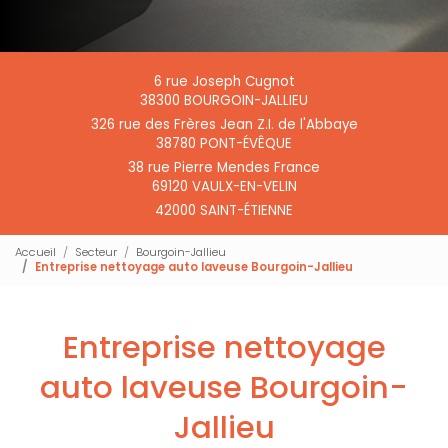
6 rue Joseph Cugnot
38300 BOURGOIN-JALLIEU
326 rue des Frères Jean Z.I. de l'Abbaye
38780 PONT-ÉVÊQUE
38 rue Pierre Mendes France
69120 VAULX-EN-VELIN
42000 SAINT-ÉTIENNE
Accueil
Secteur
Bourgoin-Jallieu
Entreprise nettoyage auto laveuse Bourgoin-Jallieu
Entreprise nettoyage
auto laveuse Bourgoin-
Jallieu