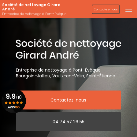
Aller
Société de nettoyage Girard
au
André
Contactez-nous
contenu
Entreprise de nettoyage à Pont-Évêque
principal
Entreprise de nettoyage
à Pont-Évêque
Bourgoin-Jallieu, Vaulx-en-Velin,
Saint-Étienne
9.9
/10
Contactez-nous
Voir le certificat
04 74 57 26 55