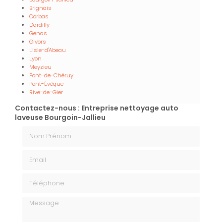
Brignais
Corbas
Dardilly
Genas
Givors
L'Isle-d'Abeau
Lyon
Meyzieu
Pont-de-Chéruy
Pont-Évêque
Rive-de-Gier
Contactez-nous : Entreprise nettoyage auto
laveuse Bourgoin-Jallieu
Nom Prénom
Email
Téléphone
Message