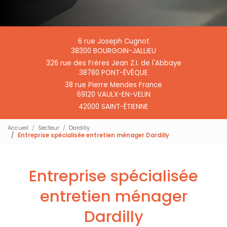
6 rue Joseph Cugnot
38300 BOURGOIN-JALLIEU
326 rue des Frères Jean Z.I. de l'Abbaye
38780 PONT-ÉVÊQUE
38 rue Pierre Mendes France
69120 VAULX-EN-VELIN
42000 SAINT-ÉTIENNE
Accueil
Secteur
Dardilly
Entreprise spécialisée entretien ménager Dardilly
Entreprise spécialisée
entretien ménager
Dardilly