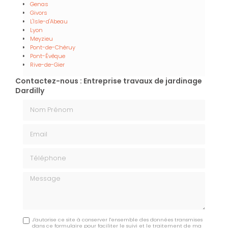
Genas
Givors
L'Isle-d'Abeau
Lyon
Meyzieu
Pont-de-Chéruy
Pont-Évêque
Rive-de-Gier
Contactez-nous : Entreprise travaux de jardinage
Dardilly
Nom Prénom
Email
Téléphone
Message
J'autorise ce site à conserver l'ensemble des données transmises
dans ce formulaire pour faciliter le suivi et le traitement de ma