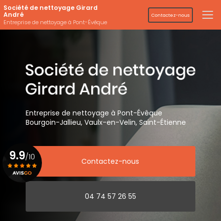
Aller
Société de nettoyage Girard
au
André
Contactez-nous
contenu
Entreprise de nettoyage à Pont-Évêque
principal
Entreprise de nettoyage
à Pont-Évêque
Bourgoin-Jallieu, Vaulx-en-Velin,
Saint-Étienne
9.9
/10
Contactez-nous
Voir le certificat
04 74 57 26 55