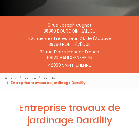
6 rue Joseph Cugnot
38300 BOURGOIN-JALLIEU
326 rue des Frères Jean Z.I. de l'Abbaye
38780 PONT-ÉVÊQUE
38 rue Pierre Mendes France
69120 VAULX-EN-VELIN
42000 SAINT-ÉTIENNE
Accueil
Secteur
Dardilly
Entreprise travaux de jardinage Dardilly
Entreprise travaux de
jardinage Dardilly