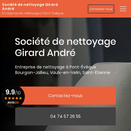
Aller
Société de nettoyage Girard
au
André
Contactez-nous
contenu
Entreprise de nettoyage à Pont-Évêque
principal
Entreprise de nettoyage
à Pont-Évêque
Bourgoin-Jallieu, Vaulx-en-Velin,
Saint-Étienne
9.9
/10
Contactez-nous
Voir le certificat
04 74 57 26 55