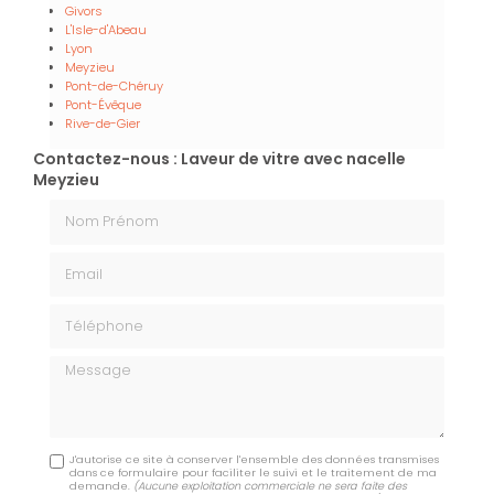
Givors
L'Isle-d'Abeau
Lyon
Meyzieu
Pont-de-Chéruy
Pont-Évêque
Rive-de-Gier
Contactez-nous : Laveur de vitre avec nacelle
Meyzieu
Nom Prénom
Email
Téléphone
Message
J'autorise ce site à conserver l'ensemble des données transmises
dans ce formulaire pour faciliter le suivi et le traitement de ma
demande.
(Aucune exploitation commerciale ne sera faite des