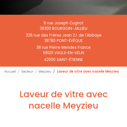
6 rue Joseph Cugnot
38300 BOURGOIN-JALLIEU
326 rue des Frères Jean Z.I. de l'Abbaye
38780 PONT-ÉVÊQUE
38 rue Pierre Mendes France
69120 VAULX-EN-VELIN
42000 SAINT-ÉTIENNE
Accueil
Secteur
Meyzieu
Laveur de vitre avec nacelle Meyzieu
Laveur de vitre avec
nacelle Meyzieu