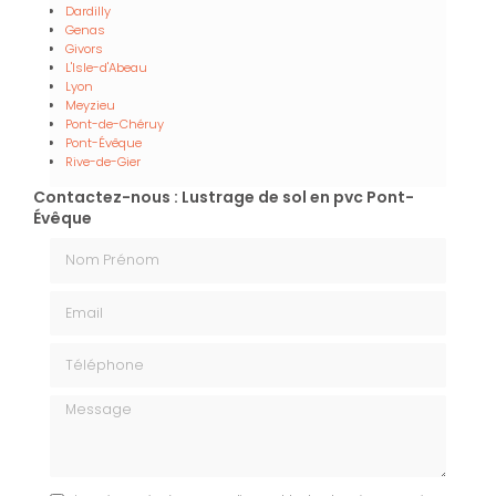
Dardilly
Genas
Givors
L'Isle-d'Abeau
Lyon
Meyzieu
Pont-de-Chéruy
Pont-Évêque
Rive-de-Gier
Contactez-nous : Lustrage de sol en pvc Pont-
Évêque
Nom Prénom
Email
Téléphone
Message