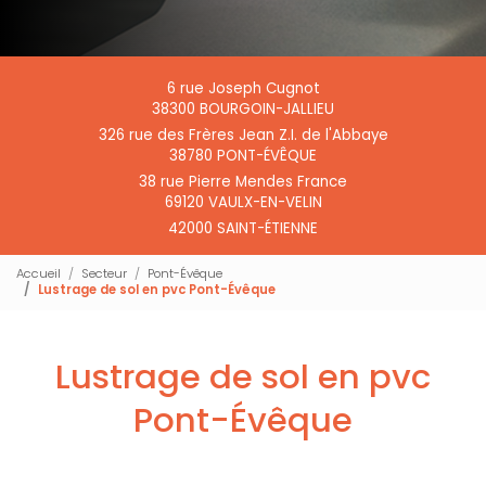
6 rue Joseph Cugnot
38300 BOURGOIN-JALLIEU
326 rue des Frères Jean Z.I. de l'Abbaye
38780 PONT-ÉVÊQUE
38 rue Pierre Mendes France
69120 VAULX-EN-VELIN
42000 SAINT-ÉTIENNE
Accueil
Secteur
Pont-Évêque
Lustrage de sol en pvc Pont-Évêque
Lustrage de sol en pvc
Pont-Évêque