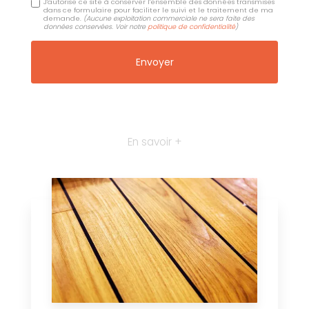
J'autorise ce site à conserver l'ensemble des données transmises
dans ce formulaire pour faciliter le suivi et le traitement de ma
demande.
(Aucune exploitation commerciale ne sera faite des
données conservées. Voir notre
politique de confidentialité
)
En savoir +