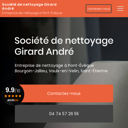
Aller
Société de nettoyage Girard
au
André
Contactez-nous
contenu
Entreprise de nettoyage à Pont-Évêque
principal
Entreprise de nettoyage
à Pont-Évêque
Bourgoin-Jallieu, Vaulx-en-Velin,
Saint-Étienne
9.9
/10
Contactez-nous
Voir le certificat
04 74 57 26 55