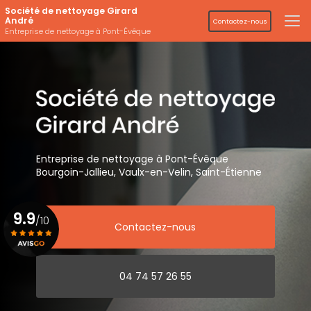
Aller
Société de nettoyage Girard
au
André
Contactez-nous
contenu
Entreprise de nettoyage à Pont-Évêque
principal
Entreprise de nettoyage
à Pont-Évêque
Bourgoin-Jallieu, Vaulx-en-Velin,
Saint-Étienne
9.9
/10
Contactez-nous
Voir le certificat
04 74 57 26 55