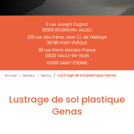
6 rue Joseph Cugnot
38300 BOURGOIN-JALLIEU
326 rue des Frères Jean Z.I. de l'Abbaye
38780 PONT-ÉVÊQUE
38 rue Pierre Mendes France
69120 VAULX-EN-VELIN
42000 SAINT-ÉTIENNE
Accueil
Secteur
Genas
Lustrage de sol plastique Genas
Lustrage de sol plastique
Genas