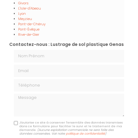
Givors
L'Isle-d'Abeau
Lyon
Meyzieu
Pont-de-Chéruy
Pont-Évêque
Rive-de-Gier
Contactez-nous : Lustrage de sol plastique Genas
Nom Prénom
Email
Téléphone
Message
J'autorise ce site à conserver l'ensemble des données transmises
dans ce formulaire pour faciliter le suivi et le traitement de ma
demande.
(Aucune exploitation commerciale ne sera faite des
données conservées. Voir notre
politique de confidentialité
)