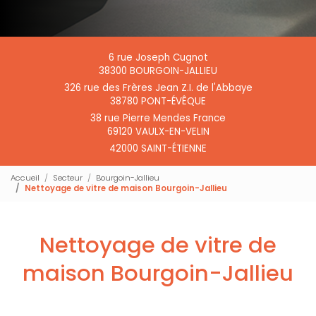
6 rue Joseph Cugnot
38300 BOURGOIN-JALLIEU
326 rue des Frères Jean Z.I. de l'Abbaye
38780 PONT-ÉVÊQUE
38 rue Pierre Mendes France
69120 VAULX-EN-VELIN
42000 SAINT-ÉTIENNE
Accueil
Secteur
Bourgoin-Jallieu
Nettoyage de vitre de maison Bourgoin-Jallieu
Nettoyage de vitre de
maison Bourgoin-Jallieu