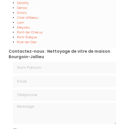
Dardilly
Genas
Givors
L'Isle-d'Abeau
Lyon
Meyzieu
Pont-de-Chéruy
Pont-Évêque
Rive-de-Gier
Contactez-nous : Nettoyage de vitre de maison
Bourgoin-Jallieu
Nom Prénom
Email
Téléphone
Message