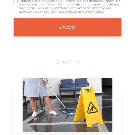
J'autorise ce site à conserver l'ensemble des données transmises
dans ce formulaire pour faciliter le suivi et le traitement de ma
demande.
(Aucune exploitation commerciale ne sera faite des
données conservées. Voir notre
politique de confidentialité
)
En savoir +