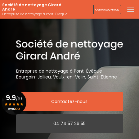
Aller
Société de nettoyage Girard
au
André
Contactez-nous
contenu
Entreprise de nettoyage à Pont-Évêque
principal
Entreprise de nettoyage
à Pont-Évêque
Bourgoin-Jallieu, Vaulx-en-Velin,
Saint-Étienne
9.9
/10
Contactez-nous
Voir le certificat
04 74 57 26 55