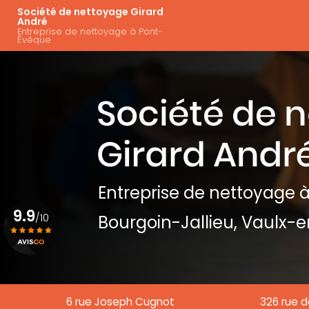
Aller
Navigation principal
Société de nettoyage Girard
au
André
Entreprise de nettoyage à Pont-
contenu
Évêque
principal
Entreprise de nettoyage
à
9.9
/10
Bourgoin-Jallieu, Vaulx-e
Voir le certificat
6 rue Joseph Cugnot
326 rue d