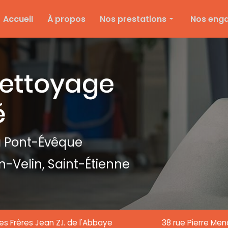
e
Accueil
À propos
Nos prestations
Nos eng
Nettoyage d'entreprise
Ménage particulier
Ponçage et vitrification
Entretien des espaces verts
Entretien de copropriété
Nettoyage de textile
 Pont-Évêque
Nettoyage de chantier
n-Velin,
Saint-Étienne
Nettoyage de vitre
es Frères Jean Z.I. de l'Abbaye
38 rue Pierre Me