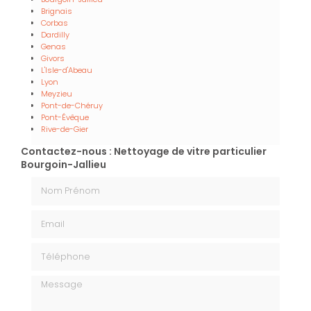
Brignais
Corbas
Dardilly
Genas
Givors
L'Isle-d'Abeau
Lyon
Meyzieu
Pont-de-Chéruy
Pont-Évêque
Rive-de-Gier
Contactez-nous : Nettoyage de vitre particulier
Bourgoin-Jallieu
Nom Prénom
Email
Téléphone
Message