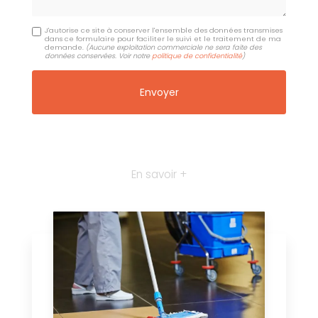
J'autorise ce site à conserver l'ensemble des données transmises
dans ce formulaire pour faciliter le suivi et le traitement de ma
demande.
(Aucune exploitation commerciale ne sera faite des
données conservées. Voir notre
politique de confidentialité
)
En savoir +