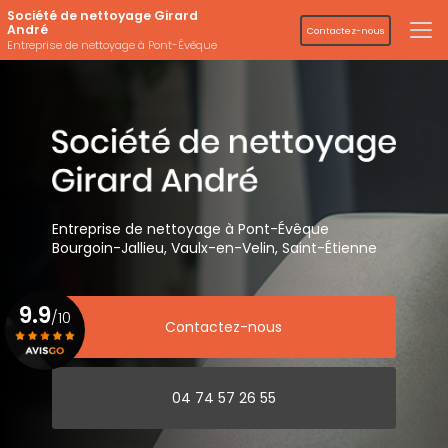
Aller
Société de nettoyage Girard
au
André
Contactez-nous
contenu
Entreprise de nettoyage à Pont-Évêque
principal
Entreprise de nettoyage
à Pont-Évêque
Bourgoin-Jallieu, Vaulx-en-Velin,
Saint-Étienne
9.9
/10
Contactez-nous
Voir le certificat
04 74 57 26 55