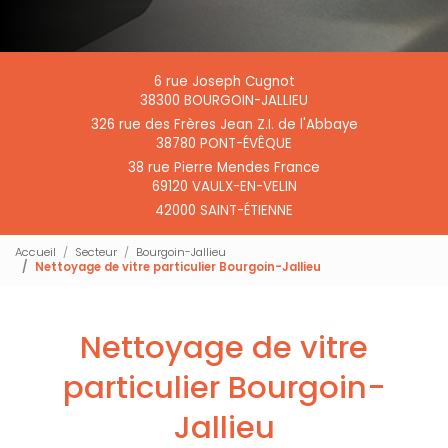
6 rue Joseph Cugnot
38300 BOURGOIN-JALLIEU
326 rue des Frères Jean Z.I. de l'Abbaye
38780 PONT-ÉVÊQUE
38 rue Pierre Mendes France
69120 VAULX-EN-VELIN
42000 SAINT-ÉTIENNE
Accueil
Secteur
Bourgoin-Jallieu
Nettoyage de vitre particulier Bourgoin-Jallieu
Nettoyage de vitre
particulier Bourgoin-
Jallieu