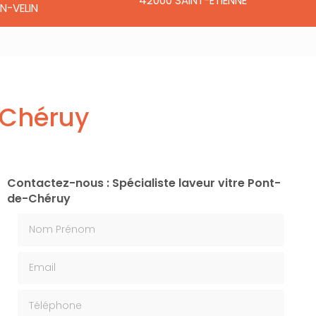
42000 SAINT-ÉTIENNE
N-VELIN
e-Chéruy
Contactez-nous : Spécialiste laveur vitre Pont-
de-Chéruy
Nom Prénom
Email
Téléphone