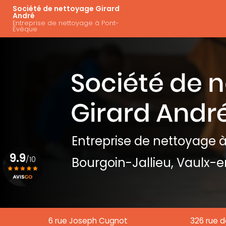
Aller
Navigation principal
Société de nettoyage Girard
au
André
Entreprise de nettoyage à Pont-
contenu
Évêque
principal
Entreprise de nettoyage
à
9.9
/10
Bourgoin-Jallieu, Vaulx-e
Voir le certificat
6 rue Joseph Cugnot
326 rue d