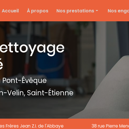
e
Accueil
À propos
Nos prestations
Nos eng
Nettoyage d'entreprise
Ménage particulier
Ponçage et vitrification
Entretien des espaces verts
Entretien de copropriété
Nettoyage de textile
 Pont-Évêque
Nettoyage de chantier
n-Velin,
Saint-Étienne
Nettoyage de vitre
es Frères Jean Z.I. de l'Abbaye
38 rue Pierre Me