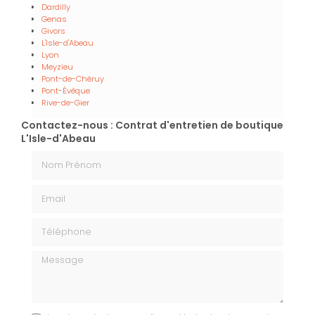
Dardilly
Genas
Givors
L'Isle-d'Abeau
Lyon
Meyzieu
Pont-de-Chéruy
Pont-Évêque
Rive-de-Gier
Contactez-nous : Contrat d'entretien de boutique
L'Isle-d'Abeau
Nom Prénom
Email
Téléphone
Message