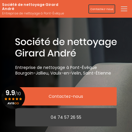
Aller
Société de nettoyage Girard
au
André
Contactez-nous
contenu
Entreprise de nettoyage à Pont-Évêque
principal
Entreprise de nettoyage
à Pont-Évêque
Bourgoin-Jallieu, Vaulx-en-Velin,
Saint-Étienne
9.9
/10
Contactez-nous
Voir le certificat
04 74 57 26 55