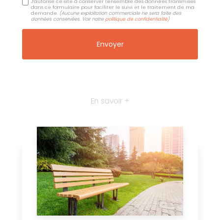
J'autorise ce site à conserver l'ensemble des données transmises
dans ce formulaire pour faciliter le suivi et le traitement de ma
demande.
(Aucune exploitation commerciale ne sera faite des
données conservées. Voir notre
politique de confidentialité
)
En savoir +