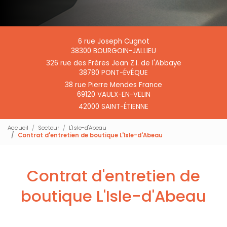
6 rue Joseph Cugnot
38300 BOURGOIN-JALLIEU
326 rue des Frères Jean Z.I. de l'Abbaye
38780 PONT-ÉVÊQUE
38 rue Pierre Mendes France
69120 VAULX-EN-VELIN
42000 SAINT-ÉTIENNE
Accueil
Secteur
L'Isle-d'Abeau
Contrat d'entretien de boutique L'Isle-d'Abeau
Contrat d'entretien de
boutique L'Isle-d'Abeau