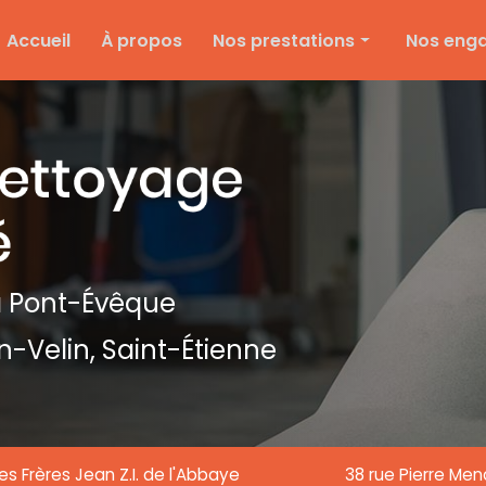
e
Accueil
À propos
Nos prestations
Nos eng
Nettoyage d'entreprise
Ménage particulier
Ponçage et vitrification
Entretien des espaces verts
Entretien de copropriété
Nettoyage de textile
 Pont-Évêque
Nettoyage de chantier
n-Velin,
Saint-Étienne
Nettoyage de vitre
es Frères Jean Z.I. de l'Abbaye
38 rue Pierre Me