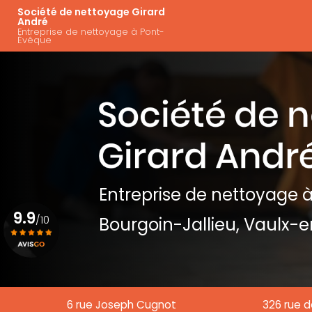
Aller
Navigation principal
Société de nettoyage Girard
au
André
Entreprise de nettoyage à Pont-
contenu
Évêque
principal
Entreprise de nettoyage
à
9.9
/10
Bourgoin-Jallieu, Vaulx-e
Voir le certificat
6 rue Joseph Cugnot
326 rue d