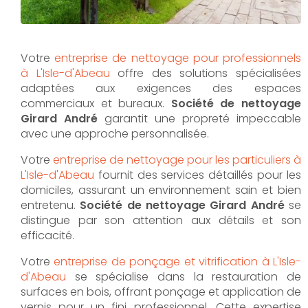
Votre
entreprise de nettoyage pour professionnels
à L'Isle-d'Abeau
offre des solutions spécialisées
adaptées aux exigences des espaces
commerciaux et bureaux.
Société de nettoyage
Girard André
garantit une propreté impeccable
avec une approche personnalisée.
Votre
entreprise de nettoyage pour les particuliers à
L'Isle-d'Abeau
fournit des services détaillés pour les
domiciles, assurant un environnement sain et bien
entretenu.
Société de nettoyage Girard André
se
distingue par son attention aux détails et son
efficacité.
Votre
entreprise de ponçage et vitrification à L'Isle-
d'Abeau
se spécialise dans la restauration de
surfaces en bois, offrant ponçage et application de
vernis pour un fini professionnel. Cette expertise