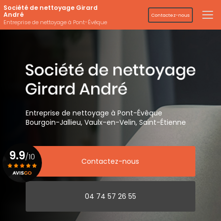
Aller
Société de nettoyage Girard
au
André
Contactez-nous
contenu
Entreprise de nettoyage à Pont-Évêque
principal
Entreprise de nettoyage
à Pont-Évêque
Bourgoin-Jallieu, Vaulx-en-Velin,
Saint-Étienne
9.9
/10
Contactez-nous
Voir le certificat
04 74 57 26 55