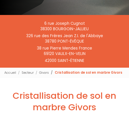
6 rue Joseph Cugnot
38300 BOURGOIN-JALLIEU
326 rue des Frères Jean Z.I. de l'Abbaye
38780 PONT-ÉVÊQUE
38 rue Pierre Mendes France
69120 VAULX-EN-VELIN
42000 SAINT-ÉTIENNE
Accueil
Secteur
Givors
Cristallisation de sol en marbre Givors
Cristallisation de sol en
marbre Givors