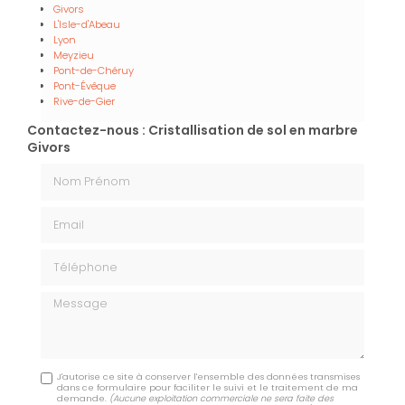
Givors
L'Isle-d'Abeau
Lyon
Meyzieu
Pont-de-Chéruy
Pont-Évêque
Rive-de-Gier
Contactez-nous : Cristallisation de sol en marbre
Givors
Nom Prénom
Email
Téléphone
Message
J'autorise ce site à conserver l'ensemble des données transmises
dans ce formulaire pour faciliter le suivi et le traitement de ma
demande.
(Aucune exploitation commerciale ne sera faite des