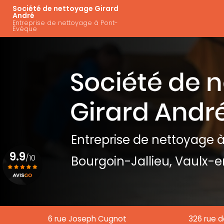
Aller
Navigation principal
Société de nettoyage Girard
au
André
Entreprise de nettoyage à Pont-
contenu
Évêque
principal
Entreprise de nettoyage
à
9.9
/10
Bourgoin-Jallieu, Vaulx-e
Voir le certificat
6 rue Joseph Cugnot
326 rue d