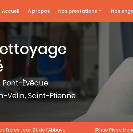
e
Accueil
À propos
Nos prestations
Nos eng
Nettoyage d'entreprise
Ménage particulier
Ponçage et vitrification
Entretien des espaces verts
Entretien de copropriété
Nettoyage de textile
 Pont-Évêque
Nettoyage de chantier
n-Velin,
Saint-Étienne
Nettoyage de vitre
es Frères Jean Z.I. de l'Abbaye
38 rue Pierre Me