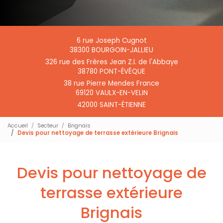
6 rue Joseph Cugnot
38300 BOURGOIN-JALLIEU
326 rue des Frères Jean Z.I. de l'Abbaye
38780 PONT-ÉVÊQUE
38 rue Pierre Mendes France
69120 VAULX-EN-VELIN
42000 SAINT-ÉTIENNE
Accueil
Secteur
Brignais
Devis pour nettoyage de terrasse extérieure Brignais
Devis pour nettoyage de
terrasse extérieure
Brignais