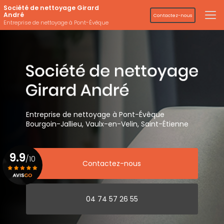
Aller
Société de nettoyage Girard
au
André
Contactez-nous
contenu
Entreprise de nettoyage à Pont-Évêque
principal
Entreprise de nettoyage
à Pont-Évêque
Bourgoin-Jallieu, Vaulx-en-Velin,
Saint-Étienne
9.9
/10
Contactez-nous
Voir le certificat
04 74 57 26 55