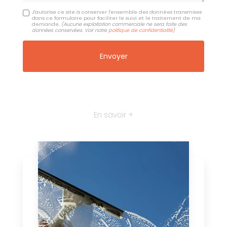
J'autorise ce site à conserver l'ensemble des données transmises
dans ce formulaire pour faciliter le suivi et le traitement de ma
demande.
(Aucune exploitation commerciale ne sera faite des
données conservées. Voir notre
politique de confidentialité
)
En savoir +