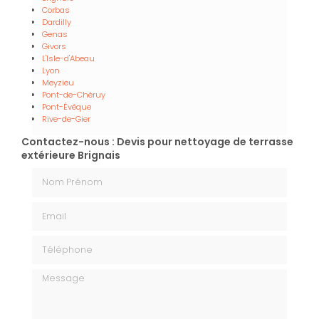
Corbas
Dardilly
Genas
Givors
L'Isle-d'Abeau
Lyon
Meyzieu
Pont-de-Chéruy
Pont-Évêque
Rive-de-Gier
Contactez-nous : Devis pour nettoyage de terrasse
extérieure Brignais
Nom Prénom
Email
Téléphone
Message