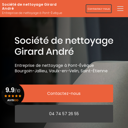
Aller
Société de nettoyage Girard
au
André
Contactez-nous
contenu
Entreprise de nettoyage à Pont-Évêque
principal
Entreprise de nettoyage
à Pont-Évêque
Bourgoin-Jallieu, Vaulx-en-Velin,
Saint-Étienne
9.9
/10
Contactez-nous
Voir le certificat
04 74 57 26 55