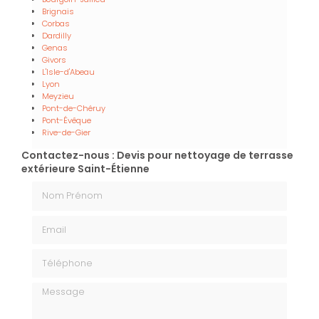
Brignais
Corbas
Dardilly
Genas
Givors
L'Isle-d'Abeau
Lyon
Meyzieu
Pont-de-Chéruy
Pont-Évêque
Rive-de-Gier
Contactez-nous : Devis pour nettoyage de terrasse
extérieure Saint-Étienne
Nom Prénom
Email
Téléphone
Message