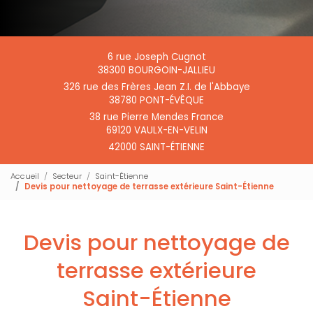
6 rue Joseph Cugnot
38300 BOURGOIN-JALLIEU
326 rue des Frères Jean Z.I. de l'Abbaye
38780 PONT-ÉVÊQUE
38 rue Pierre Mendes France
69120 VAULX-EN-VELIN
42000 SAINT-ÉTIENNE
Accueil
Secteur
Saint-Étienne
Devis pour nettoyage de terrasse extérieure Saint-Étienne
Devis pour nettoyage de
terrasse extérieure
Saint-Étienne